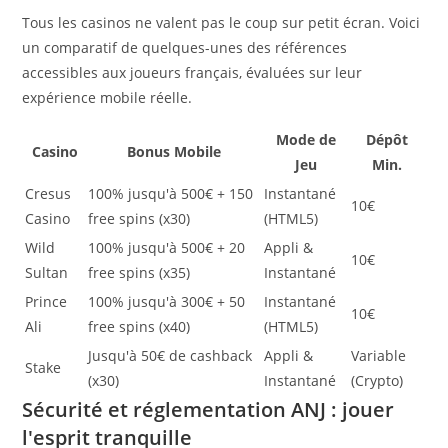
Tous les casinos ne valent pas le coup sur petit écran. Voici
un comparatif de quelques-unes des références
accessibles aux joueurs français, évaluées sur leur
expérience mobile réelle.
Mode de
Dépôt
Casino
Bonus Mobile
Jeu
Min.
Cresus
100% jusqu'à 500€ + 150
Instantané
10€
Casino
free spins (x30)
(HTML5)
Wild
100% jusqu'à 500€ + 20
Appli &
10€
Sultan
free spins (x35)
Instantané
Prince
100% jusqu'à 300€ + 50
Instantané
10€
Ali
free spins (x40)
(HTML5)
Jusqu'à 50€ de cashback
Appli &
Variable
Stake
(x30)
Instantané
(Crypto)
Sécurité et réglementation ANJ : jouer
l'esprit tranquille