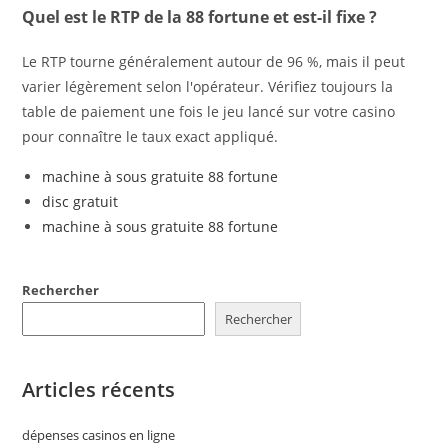
Quel est le RTP de la 88 fortune et est-il fixe ?
Le RTP tourne généralement autour de 96 %, mais il peut
varier légèrement selon l'opérateur. Vérifiez toujours la
table de paiement une fois le jeu lancé sur votre casino
pour connaître le taux exact appliqué.
machine à sous gratuite 88 fortune
disc gratuit
machine à sous gratuite 88 fortune
Rechercher
Rechercher
Articles récents
dépenses casinos en ligne