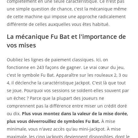
complètement en une seule caractéristique. Ce n'est pas
une simple question de chance, c'est la mécanique même
de cette machine qui impose une approche radicalement
différente de celles auxquelles vous êtes habitué.
La mécanique Fu Bat et l'importance de
vos mises
Oubliez les lignes de paiement classiques. Ici, on
fonctionne en 243 façons de gagner. Le vrai cœur du jeu,
c'est le symbole Fu Bat. Apparaître sur les rouleaux 2, 3 ou
4, il déclenche la caractéristique Jackpot. C'est là que tout
se joue. Pourquoi vos sessions se soldent-elles souvent par
un échec ? Parce que la plupart des joueurs ne
comprennent pas la différence entre miser un crédit doré
ou dix.
Plus vous montez dans la valeur de la mise dorée,
plus vous déverrouillez de symboles Fu Bat.
À mise
minimale, vous n'avez accès qu'au mini-jackpot. À mise
maximale, les cinq jackpots deviennent disponibles, dont le