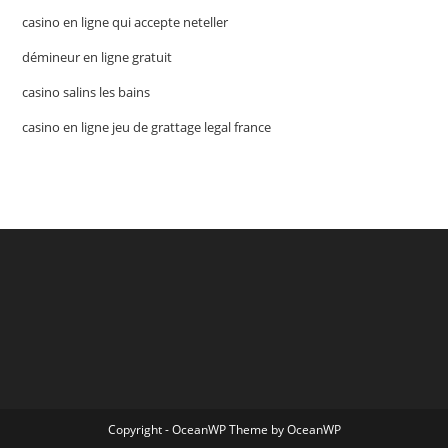
casino en ligne qui accepte neteller
démineur en ligne gratuit
casino salins les bains
casino en ligne jeu de grattage legal france
Copyright - OceanWP Theme by OceanWP