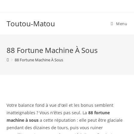
Skip
to
content
Toutou-Matou
Menu
88 Fortune Machine À Sous
>
88 Fortune Machine À Sous
Votre balance fond à vue d'œil et les bonus semblent
inatteignables ? Vous n'êtes pas seul. La
88 fortune
machine à sous
a cette réputation : elle peut être glaciale
pendant des dizaines de tours, puis vous ruiner