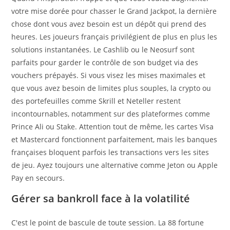
votre mise dorée pour chasser le Grand Jackpot, la dernière
chose dont vous avez besoin est un dépôt qui prend des
heures. Les joueurs français privilégient de plus en plus les
solutions instantanées. Le Cashlib ou le Neosurf sont
parfaits pour garder le contrôle de son budget via des
vouchers prépayés. Si vous visez les mises maximales et
que vous avez besoin de limites plus souples, la crypto ou
des portefeuilles comme Skrill et Neteller restent
incontournables, notamment sur des plateformes comme
Prince Ali ou Stake. Attention tout de même, les cartes Visa
et Mastercard fonctionnent parfaitement, mais les banques
françaises bloquent parfois les transactions vers les sites
de jeu. Ayez toujours une alternative comme Jeton ou Apple
Pay en secours.
Gérer sa bankroll face à la volatilité
C'est le point de bascule de toute session. La 88 fortune