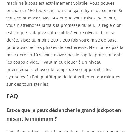
machine à sous est extrêmement volatile. Vous pouvez
enchaîner 150 tours sans un seul gain digne de ce nom. Si
vous commencez avec 50€ et que vous misez 2€ le tour,
vous n'atteindrez jamais la promesse du jeu. La règle d'or
est simple : adaptez votre solde à votre niveau de mise
dorée. Visez au moins 200 à 300 fois votre mise de base
pour absorber les phases de sécheresse. Ne montez pas la
mise dorée à 10 si vous n'avez pas le capital pour soutenir
les coups à vide. Il vaut mieux jouer à un niveau
intermédiaire et avoir le temps de voir apparaître les
symboles Fu Bat, plutôt que de tout griller en dix minutes
sur des tours stériles.
FAQ
Est-ce que je peux déclencher le grand jackpot en
misant le minimum ?
Non. Si vous jouez avec la mise dorée la plus basse, vous ne