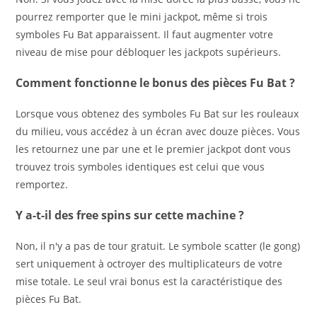
pourrez remporter que le mini jackpot, même si trois
symboles Fu Bat apparaissent. Il faut augmenter votre
niveau de mise pour débloquer les jackpots supérieurs.
Comment fonctionne le bonus des pièces Fu Bat ?
Lorsque vous obtenez des symboles Fu Bat sur les rouleaux
du milieu, vous accédez à un écran avec douze pièces. Vous
les retournez une par une et le premier jackpot dont vous
trouvez trois symboles identiques est celui que vous
remportez.
Y a-t-il des free spins sur cette machine ?
Non, il n'y a pas de tour gratuit. Le symbole scatter (le gong)
sert uniquement à octroyer des multiplicateurs de votre
mise totale. Le seul vrai bonus est la caractéristique des
pièces Fu Bat.