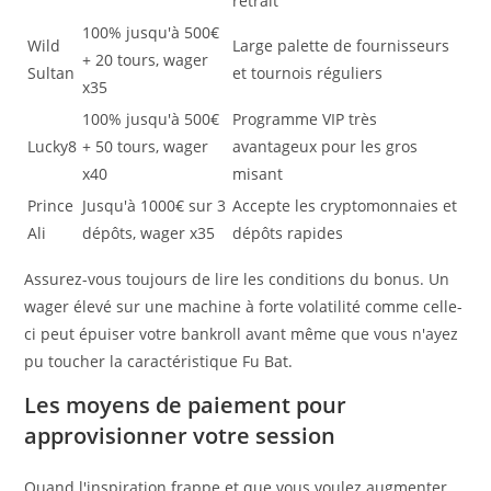
retrait
100% jusqu'à 500€
Wild
Large palette de fournisseurs
+ 20 tours, wager
Sultan
et tournois réguliers
x35
100% jusqu'à 500€
Programme VIP très
Lucky8
+ 50 tours, wager
avantageux pour les gros
x40
misant
Prince
Jusqu'à 1000€ sur 3
Accepte les cryptomonnaies et
Ali
dépôts, wager x35
dépôts rapides
Assurez-vous toujours de lire les conditions du bonus. Un
wager élevé sur une machine à forte volatilité comme celle-
ci peut épuiser votre bankroll avant même que vous n'ayez
pu toucher la caractéristique Fu Bat.
Les moyens de paiement pour
approvisionner votre session
Quand l'inspiration frappe et que vous voulez augmenter