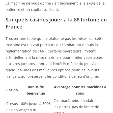
La machine ne vous donne rien facilement, elle exige de la
patience et un capital suffisant.
Sur quels casinos jouer à la 88 fortune en
France
Trouver une table qui ne plafonne pas les mises sur cette
machine est un vrai parcours du combattant depuis la
réglementation de l'ANJ. Certains opérateurs limitent
artificiellement la mise maximale pour limiter votre accès
aux gros jackpots, annulant l'intérêt même du jeu. Voici
quelques-unes des meilleures options pour les joueurs
français, qui préservent les conditions de jeu d'origine.
Bonus de
Avantage pour les machines à
Casino
bienvenue
sous
Cashback hebdomadaire sur
Cresus
100% jusqu'à 500€,
les pertes, pas de limite de
Casino
wager x30