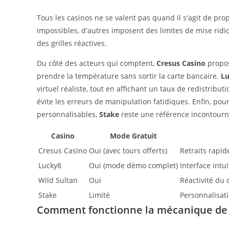
Tous les casinos ne se valent pas quand il s'agit de p
impossibles, d'autres imposent des limites de mise ridicu
des grilles réactives.
Du côté des acteurs qui comptent,
Cresus Casino
propos
prendre la température sans sortir la carte bancaire.
L
virtuel réaliste, tout en affichant un taux de redistributi
évite les erreurs de manipulation fatidiques. Enfin, pour
personnalisables,
Stake
reste une référence incontourna
Casino
Mode Gratuit
Cresus Casino
Oui (avec tours offerts)
Retraits rapi
Lucky8
Oui (mode démo complet)
Interface intu
Wild Sultan
Oui
Réactivité du 
Stake
Limité
Personnalisati
Comment fonctionne la mécanique de 