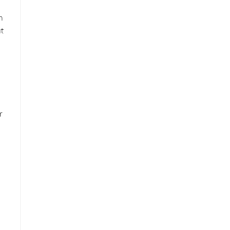
n
ut
r