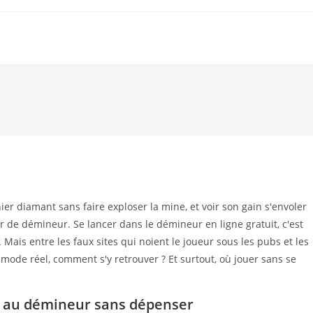
ier diamant sans faire exploser la mine, et voir son gain s'envoler
r de démineur. Se lancer dans le démineur en ligne gratuit, c'est
 Mais entre les faux sites qui noient le joueur sous les pubs et les
 mode réel, comment s'y retrouver ? Et surtout, où jouer sans se
r au démineur sans dépenser