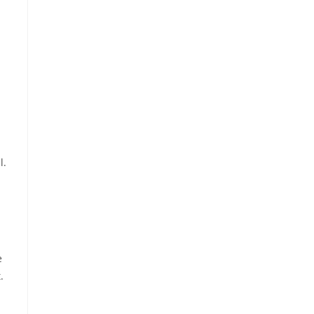
l.
.
e
.