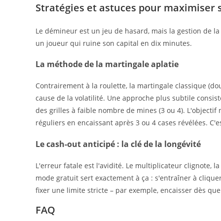
Stratégies et astuces pour maximiser s
Le démineur est un jeu de hasard, mais la gestion de la 
un joueur qui ruine son capital en dix minutes.
La méthode de la martingale aplatie
Contrairement à la roulette, la martingale classique (d
cause de la volatilité. Une approche plus subtile consi
des grilles à faible nombre de mines (3 ou 4). L'objecti
réguliers en encaissant après 3 ou 4 cases révélées. C'e
Le cash-out anticipé : la clé de la longévité
L'erreur fatale est l'avidité. Le multiplicateur clignote, 
mode gratuit sert exactement à ça : s'entraîner à cliquer
fixer une limite stricte – par exemple, encaisser dès que
FAQ