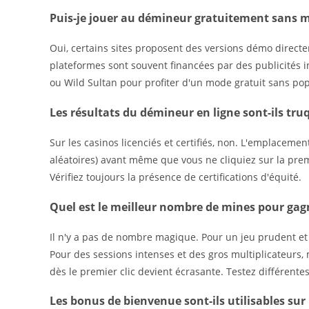
Puis-je jouer au démineur gratuitement sans m'
Oui, certains sites proposent des versions démo direct
plateformes sont souvent financées par des publicités i
ou Wild Sultan pour profiter d'un mode gratuit sans pop
Les résultats du démineur en ligne sont-ils tru
Sur les casinos licenciés et certifiés, non. L'emplace
aléatoires) avant même que vous ne cliquiez sur la premi
Vérifiez toujours la présence de certifications d'équité.
Quel est le meilleur nombre de mines pour gag
Il n'y a pas de nombre magique. Pour un jeu prudent et 
Pour des sessions intenses et des gros multiplicateurs,
dès le premier clic devient écrasante. Testez différente
Les bonus de bienvenue sont-ils utilisables sur