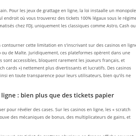
rain. Pour les jeux de grattage en ligne, la loi instaalle un monopole
 seul endroit où vous trouverez des tickets 100% légaux sous le régim
ématisés chez FDJ, uniquement les classiques comme Astro, Cash ou
 à contourner cette limitation en s'inscrivant sur des casinos en lign
o ou de Malte. Juridiquement, ces plateformes opèrent dans une
s sont accessibles, bloquent rarement les joueurs français, et
h cards ») nettement plus divertissants et lucratifs. Des casinos
si en toute transparence pour leurs utilisateurs, bien qu'ils ne
ligne : bien plus que des tickets papier
uer pour révéler des cases. Sur les casinos en ligne, les « scratch
trouve des mécaniques de bonus, des multiplicateurs de gains, et