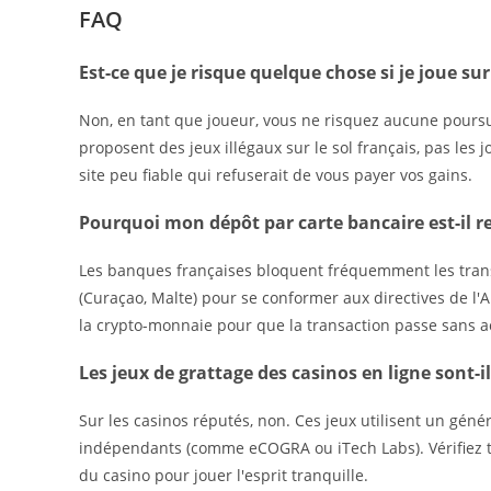
FAQ
Est-ce que je risque quelque chose si je joue su
Non, en tant que joueur, vous ne risquez aucune poursui
proposent des jeux illégaux sur le sol français, pas les 
site peu fiable qui refuserait de vous payer vos gains.
Pourquoi mon dépôt par carte bancaire est-il re
Les banques françaises bloquent fréquemment les transa
(Curaçao, Malte) pour se conformer aux directives de l'A
la crypto-monnaie pour que la transaction passe sans a
Les jeux de grattage des casinos en ligne sont-i
Sur les casinos réputés, non. Ces jeux utilisent un géné
indépendants (comme eCOGRA ou iTech Labs). Vérifiez to
du casino pour jouer l'esprit tranquille.