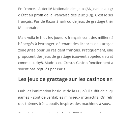
En France, l'Autorité Nationale des Jeux (ANJ) veille au g
d'État au profit de la Française des Jeux (FDJ). C'est le
français. Pas de Razor Shark ou de jeux de grattage th
Millionnaire.
Mais voilà le hic : les joueurs français sont des milliers
hébergés à l'étranger, détenant des licences de Curaça
zone grise pour un résident français. Pratiquement, elle
proposent des jeux de grattage (souvent appelés « scratc
comme Lucky8, Madnix ou Cresus Casino fonctionnent ain
soient pas régulés par Paris.
Les jeux de grattage sur les casinos en 
Oubliez l'animation basique de la FDJ où il suffit de cliq
games » sont de véritables mini-jeux interactifs. On re
des thèmes très aboutis inspirés des machines à sous.