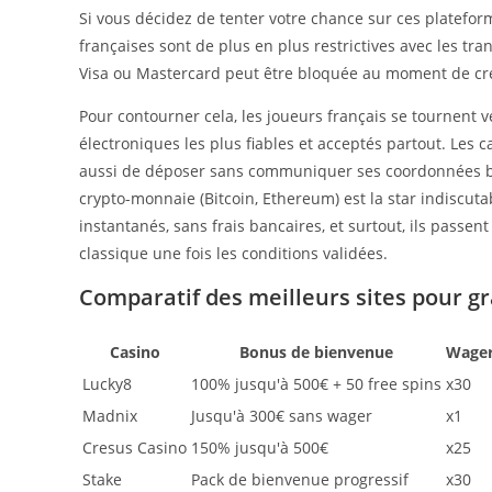
Si vous décidez de tenter votre chance sur ces platefo
françaises sont de plus en plus restrictives avec les tra
Visa ou Mastercard peut être bloquée au moment de cré
Pour contourner cela, les joueurs français se tournent ver
électroniques les plus fiables et acceptés partout. Le
aussi de déposer sans communiquer ses coordonnées ban
crypto-monnaie (Bitcoin, Ethereum) est la star indiscut
instantanés, sans frais bancaires, et surtout, ils passent
classique une fois les conditions validées.
Comparatif des meilleurs sites pour gr
Casino
Bonus de bienvenue
Wage
Lucky8
100% jusqu'à 500€ + 50 free spins
x30
Madnix
Jusqu'à 300€ sans wager
x1
Cresus Casino
150% jusqu'à 500€
x25
Stake
Pack de bienvenue progressif
x30