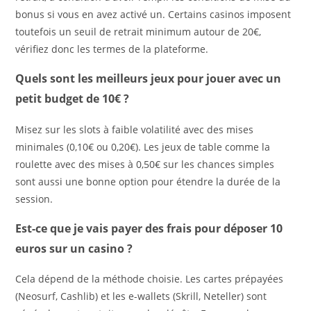
bonus si vous en avez activé un. Certains casinos imposent
toutefois un seuil de retrait minimum autour de 20€,
vérifiez donc les termes de la plateforme.
Quels sont les meilleurs jeux pour jouer avec un
petit budget de 10€ ?
Misez sur les slots à faible volatilité avec des mises
minimales (0,10€ ou 0,20€). Les jeux de table comme la
roulette avec des mises à 0,50€ sur les chances simples
sont aussi une bonne option pour étendre la durée de la
session.
Est-ce que je vais payer des frais pour déposer 10
euros sur un casino ?
Cela dépend de la méthode choisie. Les cartes prépayées
(Neosurf, Cashlib) et les e-wallets (Skrill, Neteller) sont