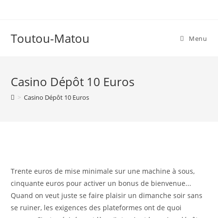
Skip
to
content
Toutou-Matou
Menu
Casino Dépôt 10 Euros
>
Casino Dépôt 10 Euros
Trente euros de mise minimale sur une machine à sous,
cinquante euros pour activer un bonus de bienvenue...
Quand on veut juste se faire plaisir un dimanche soir sans
se ruiner, les exigences des plateformes ont de quoi