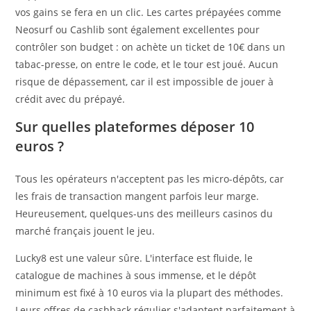
vos gains se fera en un clic. Les cartes prépayées comme
Neosurf ou Cashlib sont également excellentes pour
contrôler son budget : on achète un ticket de 10€ dans un
tabac-presse, on entre le code, et le tour est joué. Aucun
risque de dépassement, car il est impossible de jouer à
crédit avec du prépayé.
Sur quelles plateformes déposer 10
euros ?
Tous les opérateurs n'acceptent pas les micro-dépôts, car
les frais de transaction mangent parfois leur marge.
Heureusement, quelques-uns des meilleurs casinos du
marché français jouent le jeu.
Lucky8 est une valeur sûre. L'interface est fluide, le
catalogue de machines à sous immense, et le dépôt
minimum est fixé à 10 euros via la plupart des méthodes.
Leurs offres de cashback régulier s'adaptent parfaitement à