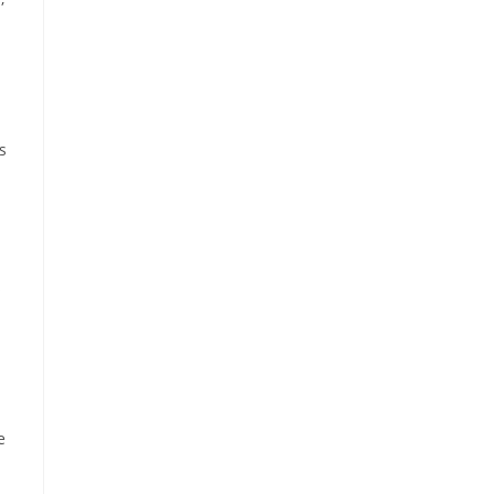
s
s
e