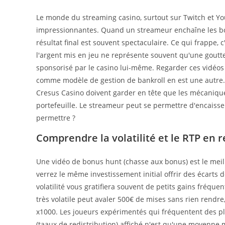
Le monde du streaming casino, surtout sur Twitch et Yo
impressionnantes. Quand un streameur enchaîne les bon
résultat final est souvent spectaculaire. Ce qui frappe, c
l'argent mis en jeu ne représente souvent qu'une goutt
sponsorisé par le casino lui-même. Regarder ces vidéos 
comme modèle de gestion de bankroll en est une autre. 
Cresus Casino doivent garder en tête que les mécanique
portefeuille. Le streameur peut se permettre d'encaisse
permettre ?
Comprendre la volatilité et le RTP en
Une vidéo de bonus hunt (chasse aux bonus) est le meille
verrez le même investissement initial offrir des écarts 
volatilité vous gratifiera souvent de petits gains fréque
très volatile peut avaler 500€ de mises sans rien rendre
x1000. Les joueurs expérimentés qui fréquentent des p
(taaux de redistribution) affiché n'est qu'une moyenne 