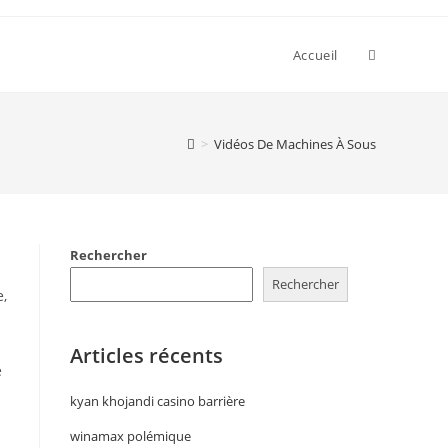
Accueil
>
Vidéos De Machines À Sous
Rechercher
Rechercher
e,
Articles récents
e
kyan khojandi casino barrière
winamax polémique