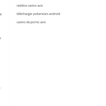
reddice casino avis
télécharger pokerstars android
le
casino de pornic avis
u
e
,