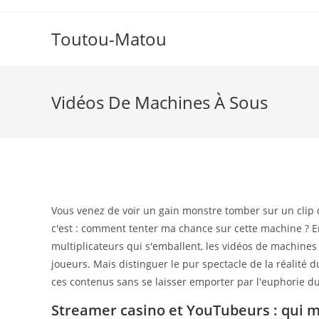
Skip
to
Toutou-Matou
content
Vidéos De Machines À Sous
Vous venez de voir un gain monstre tomber sur un clip d
c'est : comment tenter ma chance sur cette machine ? En
multiplicateurs qui s'emballent, les vidéos de machine
joueurs. Mais distinguer le pur spectacle de la réalité
ces contenus sans se laisser emporter par l'euphorie 
Streamer casino et YouTubeurs : qui mo