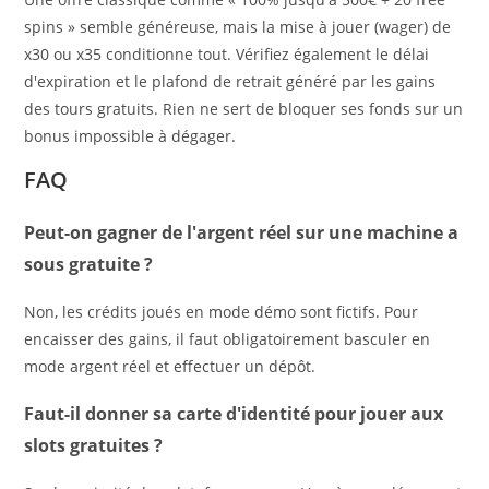
spins » semble généreuse, mais la mise à jouer (wager) de
x30 ou x35 conditionne tout. Vérifiez également le délai
d'expiration et le plafond de retrait généré par les gains
des tours gratuits. Rien ne sert de bloquer ses fonds sur un
bonus impossible à dégager.
FAQ
Peut-on gagner de l'argent réel sur une machine a
sous gratuite ?
Non, les crédits joués en mode démo sont fictifs. Pour
encaisser des gains, il faut obligatoirement basculer en
mode argent réel et effectuer un dépôt.
Faut-il donner sa carte d'identité pour jouer aux
slots gratuites ?