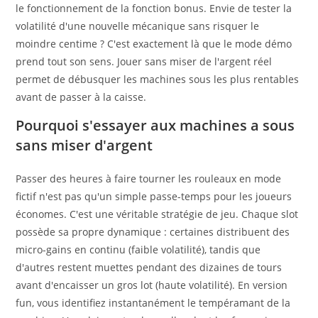
le fonctionnement de la fonction bonus. Envie de tester la
volatilité d'une nouvelle mécanique sans risquer le
moindre centime ? C'est exactement là que le mode démo
prend tout son sens. Jouer sans miser de l'argent réel
permet de débusquer les machines sous les plus rentables
avant de passer à la caisse.
Pourquoi s'essayer aux machines a sous
sans miser d'argent
Passer des heures à faire tourner les rouleaux en mode
fictif n'est pas qu'un simple passe-temps pour les joueurs
économes. C'est une véritable stratégie de jeu. Chaque slot
possède sa propre dynamique : certaines distribuent des
micro-gains en continu (faible volatilité), tandis que
d'autres restent muettes pendant des dizaines de tours
avant d'encaisser un gros lot (haute volatilité). En version
fun, vous identifiez instantanément le tempéramant de la