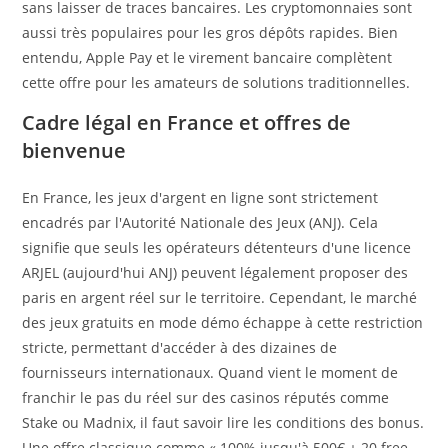
sans laisser de traces bancaires. Les cryptomonnaies sont
aussi très populaires pour les gros dépôts rapides. Bien
entendu, Apple Pay et le virement bancaire complètent
cette offre pour les amateurs de solutions traditionnelles.
Cadre légal en France et offres de
bienvenue
En France, les jeux d'argent en ligne sont strictement
encadrés par l'Autorité Nationale des Jeux (ANJ). Cela
signifie que seuls les opérateurs détenteurs d'une licence
ARJEL (aujourd'hui ANJ) peuvent légalement proposer des
paris en argent réel sur le territoire. Cependant, le marché
des jeux gratuits en mode démo échappe à cette restriction
stricte, permettant d'accéder à des dizaines de
fournisseurs internationaux. Quand vient le moment de
franchir le pas du réel sur des casinos réputés comme
Stake ou Madnix, il faut savoir lire les conditions des bonus.
Une offre classique comme « 100% jusqu'à 500€ + 20 free