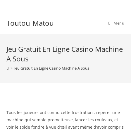
Skip
to
content
Toutou-Matou
Menu
Jeu Gratuit En Ligne Casino Machine
A Sous
>
Jeu Gratuit En Ligne Casino Machine A Sous
Tous les joueurs ont connu cette frustration : repérer une
machine qui semble prometteuse, lancer les rouleaux, et
voir le solde fondre à vue d'œil avant même d'avoir compris