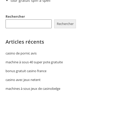
tour gratuit spin a spell
Rechercher
Rechercher
Articles récents
casino de pornic avis
machine à sous 40 super pote gratuite
bonus gratuit casino france
casino avec jeux netent
machines à sous jeux de casinobelge