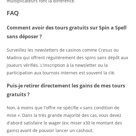
multiplicateurs font la différence.
FAQ
Comment avoir des tours gratuits sur Spin a Spell
sans déposer ?
Surveillez les newsletters de casinos comme Cresus ou
Madnix qui offrent régulièrement des spins sans dépôt aux
joueurs vérifiés. L'inscription à la newsletter ou la
participation aux tournois internes est souvent la clé.
Puis-je retirer directement les gains de mes tours
gratuits ?
Non, à moins que l'offre ne spécifie « sans condition de
mise ». Dans la très grande majorité des cas, vous devez
d'abord satisfaire le wager (ex: miser x30 le montant des
gains) avant de pouvoir lancer un cashout.