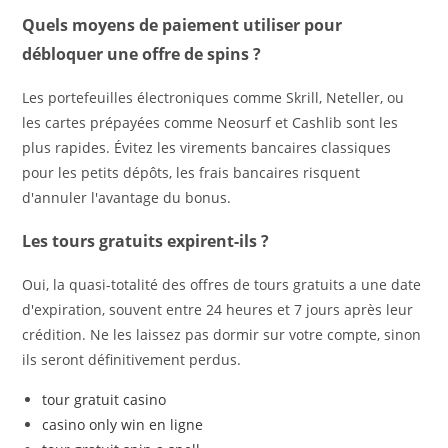
Quels moyens de paiement utiliser pour
débloquer une offre de spins ?
Les portefeuilles électroniques comme Skrill, Neteller, ou
les cartes prépayées comme Neosurf et Cashlib sont les
plus rapides. Évitez les virements bancaires classiques
pour les petits dépôts, les frais bancaires risquent
d'annuler l'avantage du bonus.
Les tours gratuits expirent-ils ?
Oui, la quasi-totalité des offres de tours gratuits a une date
d'expiration, souvent entre 24 heures et 7 jours après leur
crédition. Ne les laissez pas dormir sur votre compte, sinon
ils seront définitivement perdus.
tour gratuit casino
casino only win en ligne