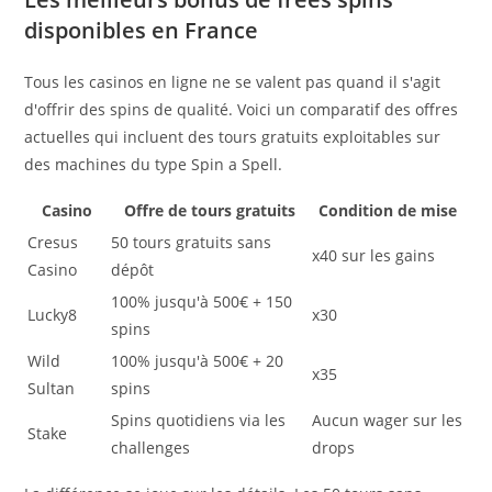
disponibles en France
Tous les casinos en ligne ne se valent pas quand il s'agit
d'offrir des spins de qualité. Voici un comparatif des offres
actuelles qui incluent des tours gratuits exploitables sur
des machines du type Spin a Spell.
Casino
Offre de tours gratuits
Condition de mise
Cresus
50 tours gratuits sans
x40 sur les gains
Casino
dépôt
100% jusqu'à 500€ + 150
Lucky8
x30
spins
Wild
100% jusqu'à 500€ + 20
x35
Sultan
spins
Spins quotidiens via les
Aucun wager sur les
Stake
challenges
drops