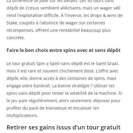
La différence se joue sur les détails. Les 50 tours sans
dépôt de Cresus semblent alléchants, mais un wager x40
rend l'exploitation difficile. À l'inverse, les drops & wins de
Stake, couplés à l'absence de wager sur certaines
récompenses, offrent une rentabilité beaucoup plus
concrète.
Faire le bon choix entre spins avec et sans dépôt
Le tour gratuit Spin a Spell sans dépôt est le Saint Graal,
mais il est rare et souvent chichement dosé. L'offre avec
dépôt, elle, donne accès à des centaines de spins, mais
engage votre bankroll. La bonne stratégie ? Utiliser les
spins sans dépôt pour tester la volatilité de la machine. Si
le jeu paie régulièrement, alors seulement, déposez pour
profiter du pack de bienvenue et encaisser les
multiplicateurs.
Retirer ses gains issus d'un tour gratuit