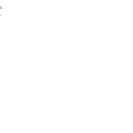
un
de
.