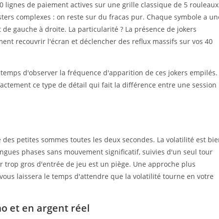
 lignes de paiement actives sur une grille classique de 5 rouleaux
usters complexes : on reste sur du fracas pur. Chaque symbole a un
de gauche à droite. La particularité ? La présence de jokers
ent recouvrir l'écran et déclencher des reflux massifs sur vos 40
e temps d'observer la fréquence d'apparition de ces jokers empilés.
xactement ce type de détail qui fait la différence entre une session
 des petites sommes toutes les deux secondes. La volatilité est bi
ngues phases sans mouvement significatif, suivies d'un seul tour
r trop gros d'entrée de jeu est un piège. Une approche plus
ous laissera le temps d'attendre que la volatilité tourne en votre
o et en argent réel