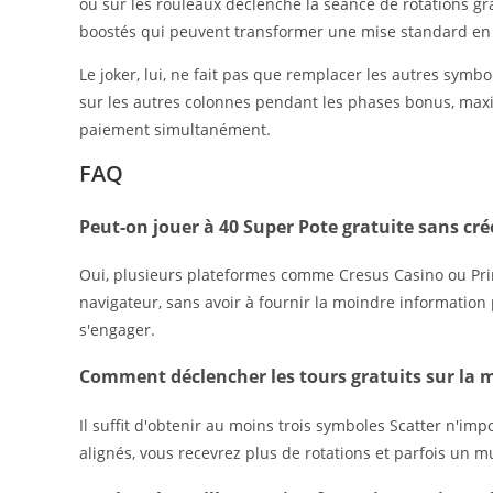
où sur les rouleaux déclenche la séance de rotations gra
boostés qui peuvent transformer une mise standard e
Le joker, lui, ne fait pas que remplacer les autres symbo
sur les autres colonnes pendant les phases bonus, maxi
paiement simultanément.
FAQ
Peut-on jouer à 40 Super Pote gratuite sans cré
Oui, plusieurs plateformes comme Cresus Casino ou Pri
navigateur, sans avoir à fournir la moindre information p
s'engager.
Comment déclencher les tours gratuits sur la m
Il suffit d'obtenir au moins trois symboles Scatter n'imp
alignés, vous recevrez plus de rotations et parfois un mu