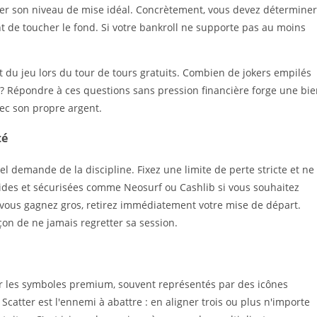
rer son niveau de mise idéal. Concrètement, vous devez déterminer
t de toucher le fond. Si votre bankroll ne supporte pas au moins
t du jeu lors du tour de tours gratuits. Combien de jokers empilés
r ? Répondre à ces questions sans pression financière forge une bi
ec son propre argent.
té
l demande de la discipline. Fixez une limite de perte stricte et ne
ides et sécurisées comme Neosurf ou Cashlib si vous souhaitez
Si vous gagnez gros, retirez immédiatement votre mise de départ.
çon de ne jamais regretter sa session.
iser les symboles premium, souvent représentés par des icônes
 Scatter est l'ennemi à abattre : en aligner trois ou plus n'importe