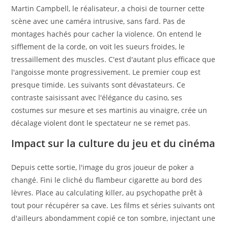
Martin Campbell, le réalisateur, a choisi de tourner cette
scène avec une caméra intrusive, sans fard. Pas de
montages hachés pour cacher la violence. On entend le
sifflement de la corde, on voit les sueurs froides, le
tressaillement des muscles. C'est d'autant plus efficace que
l'angoisse monte progressivement. Le premier coup est
presque timide. Les suivants sont dévastateurs. Ce
contraste saisissant avec l'élégance du casino, ses
costumes sur mesure et ses martinis au vinaigre, crée un
décalage violent dont le spectateur ne se remet pas.
Impact sur la culture du jeu et du cinéma
Depuis cette sortie, l'image du gros joueur de poker a
changé. Fini le cliché du flambeur cigarette au bord des
lèvres. Place au calculating killer, au psychopathe prêt à
tout pour récupérer sa cave. Les films et séries suivants ont
d'ailleurs abondamment copié ce ton sombre, injectant une