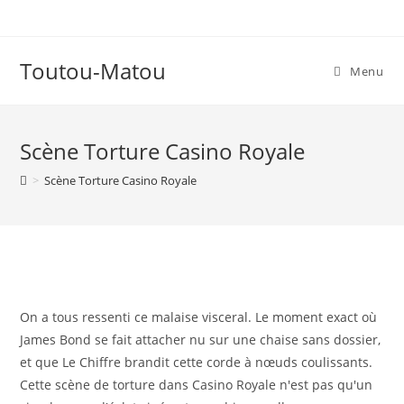
Skip
to
content
Toutou-Matou
Menu
Scène Torture Casino Royale
>
Scène Torture Casino Royale
On a tous ressenti ce malaise visceral. Le moment exact où
James Bond se fait attacher nu sur une chaise sans dossier,
et que Le Chiffre brandit cette corde à nœuds coulissants.
Cette scène de torture dans Casino Royale n'est pas qu'un