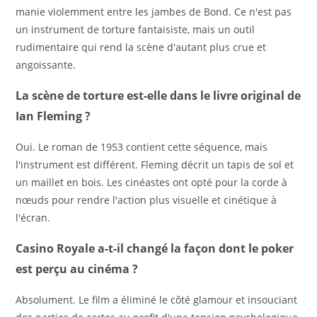
manie violemment entre les jambes de Bond. Ce n'est pas
un instrument de torture fantaisiste, mais un outil
rudimentaire qui rend la scène d'autant plus crue et
angoissante.
La scène de torture est-elle dans le livre original de
Ian Fleming ?
Oui. Le roman de 1953 contient cette séquence, mais
l'instrument est différent. Fleming décrit un tapis de sol et
un maillet en bois. Les cinéastes ont opté pour la corde à
nœuds pour rendre l'action plus visuelle et cinétique à
l'écran.
Casino Royale a-t-il changé la façon dont le poker
est perçu au cinéma ?
Absolument. Le film a éliminé le côté glamour et insouciant