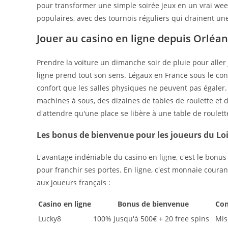
pour transformer une simple soirée jeux en un vrai wee
populaires, avec des tournois réguliers qui drainent une 
Jouer au casino en ligne depuis Orléa
Prendre la voiture un dimanche soir de pluie pour aller 
ligne prend tout son sens. Légaux en France sous le contr
confort que les salles physiques ne peuvent pas égaler.
machines à sous, des dizaines de tables de roulette et 
d'attendre qu'une place se libère à une table de roulette 
Les bonus de bienvenue pour les joueurs du Loi
L'avantage indéniable du casino en ligne, c'est le bonus 
pour franchir ses portes. En ligne, c'est monnaie coura
aux joueurs français :
Casino en ligne
Bonus de bienvenue
Con
Lucky8
100% jusqu'à 500€ + 20 free spins
Mis