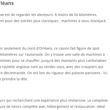
rléans
exe est de regarder les alentours. À moins de 50 kilomètres,
nt pour des soirées jeux classiques : machines à sous, blackjack,
es seulement du nord d'Orléans, ce casino fait figure de spot
 kilomètres sur l'autoroute. On y trouve une salle de machines à
entimes pour se chauffer, jusqu'à des montants plus confortables
la roulette anglaise sont au rendez-vous, avec des croupiers qui
ce décontractée. On est loin du rigueur des palaces parisiens ; ici,
 prendre la tête.
joueurs qui recherchent une expérience plus immersive. Le complexe
ure de loisirs complète avec hébergement et restauration. Idéal