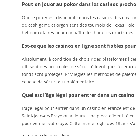
Peut-on jouer au poker dans les casinos proche
Oui, le poker est disponible dans les casinos des envir
de cash game et organisent des tournois de Texas Hol
hebdomadaires pour connaître les horaires exacts des to
Est-ce que les casinos en ligne sont fiables pour
Absolument, à condition de choisir des plateformes lice
utilisent des protocoles de sécurité identiques à ceux 
fonds sont protégés. Privilégiez les méthodes de paiem
couche de sécurité supplémentaire.
Quel est l'âge légal pour entrer dans un casino 
L'âge légal pour entrer dans un casino en France est de 1
Saint-Jean-de-Braye ou ailleurs. Une pièce d'identité e
pour vérifier votre âge. Cette même règle des 18 ans s'a
casino de jeux à lyon