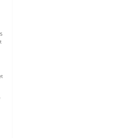
25
t
et
f