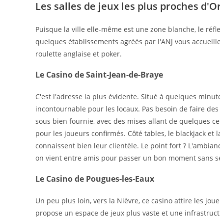
Les salles de jeux les plus proches d'O
Puisque la ville elle-même est une zone blanche, le réfl
quelques établissements agréés par l'ANJ vous accueille
roulette anglaise et poker.
Le Casino de Saint-Jean-de-Braye
C'est l'adresse la plus évidente. Situé à quelques minut
incontournable pour les locaux. Pas besoin de faire des
sous bien fournie, avec des mises allant de quelques c
pour les joueurs confirmés. Côté tables, le blackjack et 
connaissent bien leur clientèle. Le point fort ? L'ambian
on vient entre amis pour passer un bon moment sans se
Le Casino de Pougues-les-Eaux
Un peu plus loin, vers la Nièvre, ce casino attire les 
propose un espace de jeux plus vaste et une infrastruct