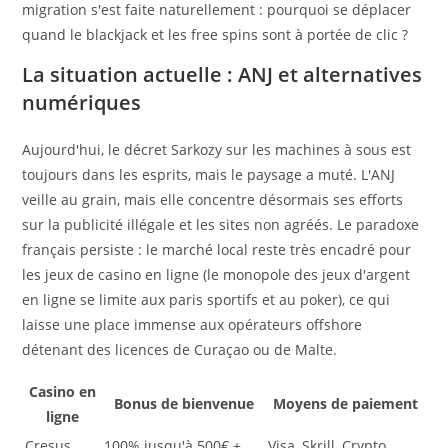
migration s'est faite naturellement : pourquoi se déplacer
quand le blackjack et les free spins sont à portée de clic ?
La situation actuelle : ANJ et alternatives
numériques
Aujourd'hui, le décret Sarkozy sur les machines à sous est
toujours dans les esprits, mais le paysage a muté. L'ANJ
veille au grain, mais elle concentre désormais ses efforts
sur la publicité illégale et les sites non agréés. Le paradoxe
français persiste : le marché local reste très encadré pour
les jeux de casino en ligne (le monopole des jeux d'argent
en ligne se limite aux paris sportifs et au poker), ce qui
laisse une place immense aux opérateurs offshore
détenant des licences de Curaçao ou de Malte.
Casino en
Bonus de bienvenue
Moyens de paiement
ligne
Cresus
100% jusqu'à 500€ +
Visa, Skrill, Crypto,