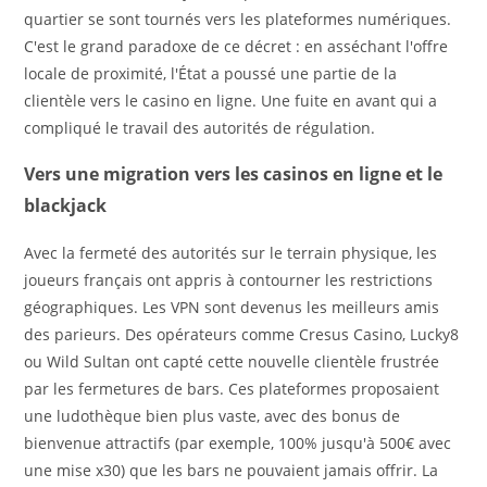
quartier se sont tournés vers les plateformes numériques.
C'est le grand paradoxe de ce décret : en asséchant l'offre
locale de proximité, l'État a poussé une partie de la
clientèle vers le casino en ligne. Une fuite en avant qui a
compliqué le travail des autorités de régulation.
Vers une migration vers les casinos en ligne et le
blackjack
Avec la fermeté des autorités sur le terrain physique, les
joueurs français ont appris à contourner les restrictions
géographiques. Les VPN sont devenus les meilleurs amis
des parieurs. Des opérateurs comme Cresus Casino, Lucky8
ou Wild Sultan ont capté cette nouvelle clientèle frustrée
par les fermetures de bars. Ces plateformes proposaient
une ludothèque bien plus vaste, avec des bonus de
bienvenue attractifs (par exemple, 100% jusqu'à 500€ avec
une mise x30) que les bars ne pouvaient jamais offrir. La