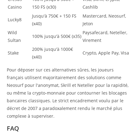
Casino
150 FS (x30)
Cashlib
Jusqu'à 750€ + 150 FS
Mastercard, Neosurf,
Lucky8
(x40)
Jeton
Wild
Paysafecard, Neteller,
100% jusqu'à 500€ (x35)
Sultan
Virement
200% jusqu'à 1000€
Stake
Crypto, Apple Pay, Visa
(x40)
Pour déposer sur ces alternatives sûres, les joueurs
français utilisent majoritairement des solutions comme
Neosurf pour l'anonymat, Skrill et Neteller pour la rapidité,
ou même la crypto-monnaie pour contourner les blocages
bancaires classiques. Le strict encadrement voulu par le
décret de 2007 a paradoxalement rendu le marché plus
complexe à superviser.
FAQ