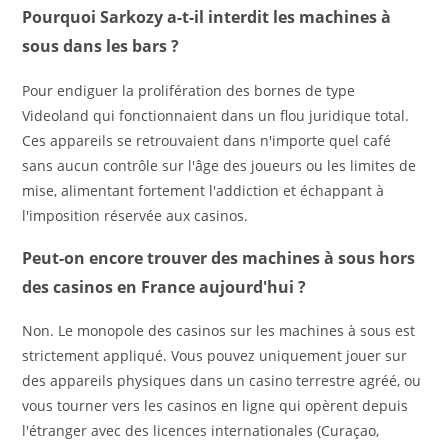
Pourquoi Sarkozy a-t-il interdit les machines à
sous dans les bars ?
Pour endiguer la prolifération des bornes de type
Videoland qui fonctionnaient dans un flou juridique total.
Ces appareils se retrouvaient dans n'importe quel café
sans aucun contrôle sur l'âge des joueurs ou les limites de
mise, alimentant fortement l'addiction et échappant à
l'imposition réservée aux casinos.
Peut-on encore trouver des machines à sous hors
des casinos en France aujourd'hui ?
Non. Le monopole des casinos sur les machines à sous est
strictement appliqué. Vous pouvez uniquement jouer sur
des appareils physiques dans un casino terrestre agréé, ou
vous tourner vers les casinos en ligne qui opèrent depuis
l'étranger avec des licences internationales (Curaçao,