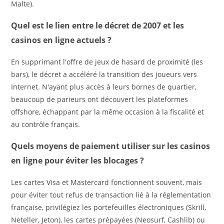
Malte).
Quel est le lien entre le décret de 2007 et les
casinos en ligne actuels ?
En supprimant l'offre de jeux de hasard de proximité (les
bars), le décret a accéléré la transition des joueurs vers
Internet. N'ayant plus accès à leurs bornes de quartier,
beaucoup de parieurs ont découvert les plateformes
offshore, échappant par la même occasion à la fiscalité et
au contrôle français.
Quels moyens de paiement utiliser sur les casinos
en ligne pour éviter les blocages ?
Les cartes Visa et Mastercard fonctionnent souvent, mais
pour éviter tout refus de transaction lié à la réglementation
française, privilégiez les portefeuilles électroniques (Skrill,
Neteller, Jeton), les cartes prépayées (Neosurf, Cashlib) ou