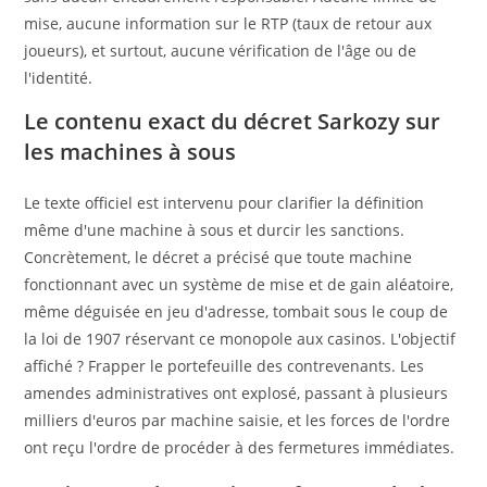
mise, aucune information sur le RTP (taux de retour aux
joueurs), et surtout, aucune vérification de l'âge ou de
l'identité.
Le contenu exact du décret Sarkozy sur
les machines à sous
Le texte officiel est intervenu pour clarifier la définition
même d'une machine à sous et durcir les sanctions.
Concrètement, le décret a précisé que toute machine
fonctionnant avec un système de mise et de gain aléatoire,
même déguisée en jeu d'adresse, tombait sous le coup de
la loi de 1907 réservant ce monopole aux casinos. L'objectif
affiché ? Frapper le portefeuille des contrevenants. Les
amendes administratives ont explosé, passant à plusieurs
milliers d'euros par machine saisie, et les forces de l'ordre
ont reçu l'ordre de procéder à des fermetures immédiates.