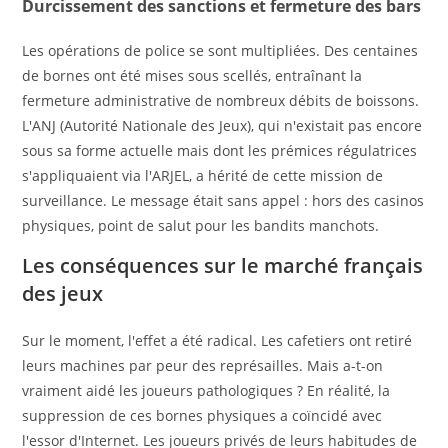
Durcissement des sanctions et fermeture des bars
Les opérations de police se sont multipliées. Des centaines
de bornes ont été mises sous scellés, entraînant la
fermeture administrative de nombreux débits de boissons.
L'ANJ (Autorité Nationale des Jeux), qui n'existait pas encore
sous sa forme actuelle mais dont les prémices régulatrices
s'appliquaient via l'ARJEL, a hérité de cette mission de
surveillance. Le message était sans appel : hors des casinos
physiques, point de salut pour les bandits manchots.
Les conséquences sur le marché français
des jeux
Sur le moment, l'effet a été radical. Les cafetiers ont retiré
leurs machines par peur des représailles. Mais a-t-on
vraiment aidé les joueurs pathologiques ? En réalité, la
suppression de ces bornes physiques a coïncidé avec
l'essor d'Internet. Les joueurs privés de leurs habitudes de