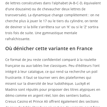
de lettres consécutives dans l'alphabet (A-B-C-D, équivalent
d'une douzaine) ou de chevaucher deux lettres (le
transversale). La dynamique change complètement : on ne
cherche plus à jouer le 17 ou le tiers du cylindre, on tente
de deviner si la bille s'arrêtera sur un 'K' ou si le 'Z' sortira
trois fois de suite. Une gymnastique mentale
rafraîchissante.
Où dénicher cette variante en France
Ce format de jeu reste confidentiel comparé à la roulette
française ou aux tables live classiques. Peu d'éditeurs l'ont
intégré à leur catalogue, ce qui rend sa recherche un poil
frustrante. Il faut se tourner vers des plateformes qui
misent sur la diversité de leur ludothèque. Lucky8 et
Madnix sont réputés pour proposer des titres atypiques en
démo comme en argent réel, loin des sentiers battus.
Cresus Casino et Prince Ali offrent également des sections