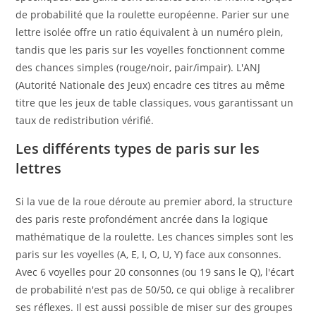
de probabilité que la roulette européenne. Parier sur une
lettre isolée offre un ratio équivalent à un numéro plein,
tandis que les paris sur les voyelles fonctionnent comme
des chances simples (rouge/noir, pair/impair). L'ANJ
(Autorité Nationale des Jeux) encadre ces titres au même
titre que les jeux de table classiques, vous garantissant un
taux de redistribution vérifié.
Les différents types de paris sur les
lettres
Si la vue de la roue déroute au premier abord, la structure
des paris reste profondément ancrée dans la logique
mathématique de la roulette. Les chances simples sont les
paris sur les voyelles (A, E, I, O, U, Y) face aux consonnes.
Avec 6 voyelles pour 20 consonnes (ou 19 sans le Q), l'écart
de probabilité n'est pas de 50/50, ce qui oblige à recalibrer
ses réflexes. Il est aussi possible de miser sur des groupes