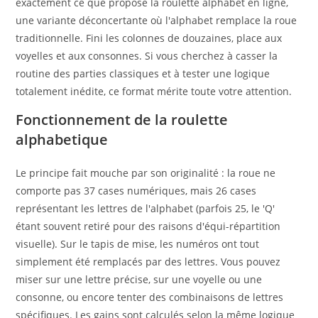
exactement ce que propose la roulette alphabet en ligne,
une variante déconcertante où l'alphabet remplace la roue
traditionnelle. Fini les colonnes de douzaines, place aux
voyelles et aux consonnes. Si vous cherchez à casser la
routine des parties classiques et à tester une logique
totalement inédite, ce format mérite toute votre attention.
Fonctionnement de la roulette
alphabetique
Le principe fait mouche par son originalité : la roue ne
comporte pas 37 cases numériques, mais 26 cases
représentant les lettres de l'alphabet (parfois 25, le 'Q'
étant souvent retiré pour des raisons d'équi-répartition
visuelle). Sur le tapis de mise, les numéros ont tout
simplement été remplacés par des lettres. Vous pouvez
miser sur une lettre précise, sur une voyelle ou une
consonne, ou encore tenter des combinaisons de lettres
spécifiques. Les gains sont calculés selon la même logique