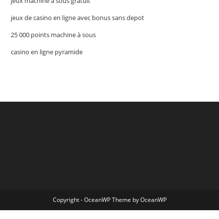
jeux machine a sous gratuit
jeux de casino en ligne avec bonus sans depot
25 000 points machine à sous
casino en ligne pyramide
Copyright - OceanWP Theme by OceanWP