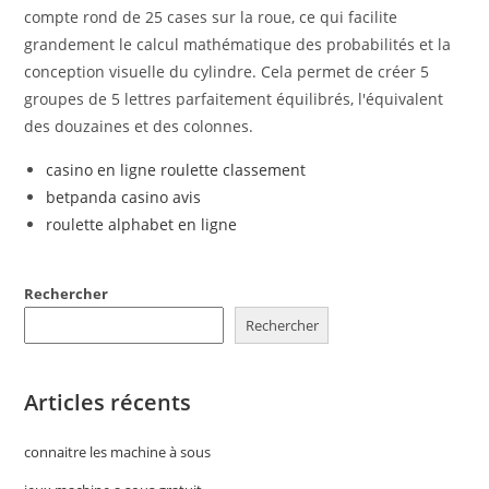
compte rond de 25 cases sur la roue, ce qui facilite
grandement le calcul mathématique des probabilités et la
conception visuelle du cylindre. Cela permet de créer 5
groupes de 5 lettres parfaitement équilibrés, l'équivalent
des douzaines et des colonnes.
casino en ligne roulette classement
betpanda casino avis
roulette alphabet en ligne
Rechercher
Rechercher
Articles récents
connaitre les machine à sous