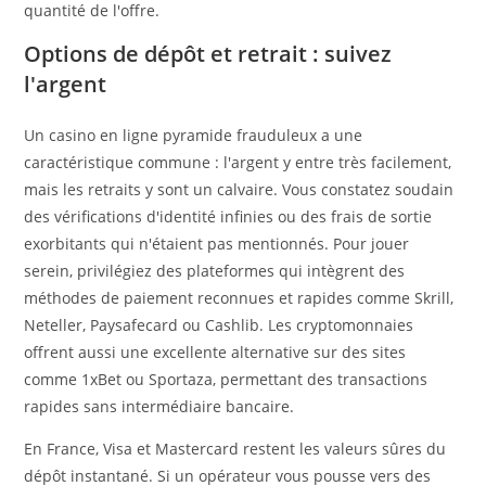
quantité de l'offre.
Options de dépôt et retrait : suivez
l'argent
Un casino en ligne pyramide frauduleux a une
caractéristique commune : l'argent y entre très facilement,
mais les retraits y sont un calvaire. Vous constatez soudain
des vérifications d'identité infinies ou des frais de sortie
exorbitants qui n'étaient pas mentionnés. Pour jouer
serein, privilégiez des plateformes qui intègrent des
méthodes de paiement reconnues et rapides comme Skrill,
Neteller, Paysafecard ou Cashlib. Les cryptomonnaies
offrent aussi une excellente alternative sur des sites
comme 1xBet ou Sportaza, permettant des transactions
rapides sans intermédiaire bancaire.
En France, Visa et Mastercard restent les valeurs sûres du
dépôt instantané. Si un opérateur vous pousse vers des