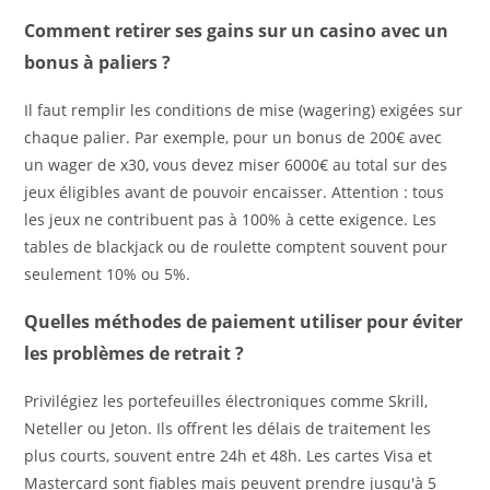
Comment retirer ses gains sur un casino avec un
bonus à paliers ?
Il faut remplir les conditions de mise (wagering) exigées sur
chaque palier. Par exemple, pour un bonus de 200€ avec
un wager de x30, vous devez miser 6000€ au total sur des
jeux éligibles avant de pouvoir encaisser. Attention : tous
les jeux ne contribuent pas à 100% à cette exigence. Les
tables de blackjack ou de roulette comptent souvent pour
seulement 10% ou 5%.
Quelles méthodes de paiement utiliser pour éviter
les problèmes de retrait ?
Privilégiez les portefeuilles électroniques comme Skrill,
Neteller ou Jeton. Ils offrent les délais de traitement les
plus courts, souvent entre 24h et 48h. Les cartes Visa et
Mastercard sont fiables mais peuvent prendre jusqu'à 5