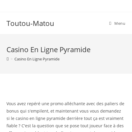
Skip
to
content
Toutou-Matou
Menu
Casino En Ligne Pyramide
>
Casino En Ligne Pyramide
Vous avez repéré une promo alléchante avec des paliers de
bonus qui s'empilent, et maintenant vous vous demandez
si le casino en ligne pyramide derrière tout ça est vraiment
fiable ? C'est la question que se pose tout joueur face à des