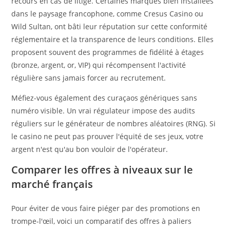
recours en cas de litige. Certaines marques bien installées
dans le paysage francophone, comme Cresus Casino ou
Wild Sultan, ont bâti leur réputation sur cette conformité
réglementaire et la transparence de leurs conditions. Elles
proposent souvent des programmes de fidélité à étages
(bronze, argent, or, VIP) qui récompensent l'activité
régulière sans jamais forcer au recrutement.
Méfiez-vous également des curaçaos génériques sans
numéro visible. Un vrai régulateur impose des audits
réguliers sur le générateur de nombres aléatoires (RNG). Si
le casino ne peut pas prouver l'équité de ses jeux, votre
argent n'est qu'au bon vouloir de l'opérateur.
Comparer les offres à niveaux sur le
marché français
Pour éviter de vous faire piéger par des promotions en
trompe-l'œil, voici un comparatif des offres à paliers