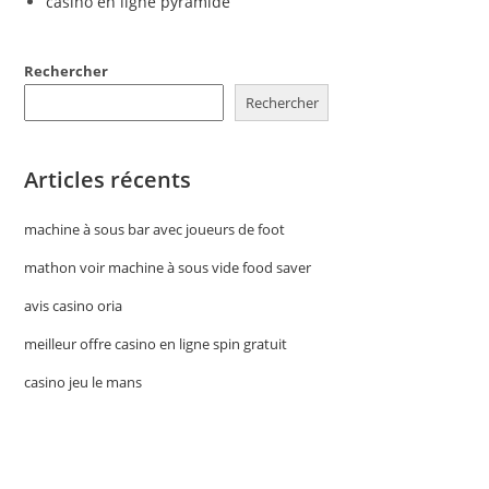
casino en ligne pyramide
Rechercher
Rechercher
Articles récents
machine à sous bar avec joueurs de foot
mathon voir machine à sous vide food saver
avis casino oria
meilleur offre casino en ligne spin gratuit
casino jeu le mans