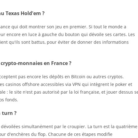
au Texas Hold'em ?
relance qui doit montrer son jeu en premier. Si tout le monde a
ueur encore en luce à gauche du bouton qui dévoile ses cartes. Les
oient qu'ils sont battus, pour éviter de donner des informations
 crypto-monnaies en France ?
cceptent pas encore les dépôts en Bitcoin ou autres cryptos.
s casinos offshore accessibles via VPN qui intègrent le poker et
e : le site n'est pas autorisé par la loi française, et jouer dessus s
vos fonds.
a turn ?
 dévoilées simultanément par le croupier. La turn est la quatrième
our d'enchères du flop. Chacune de ces étapes modifie