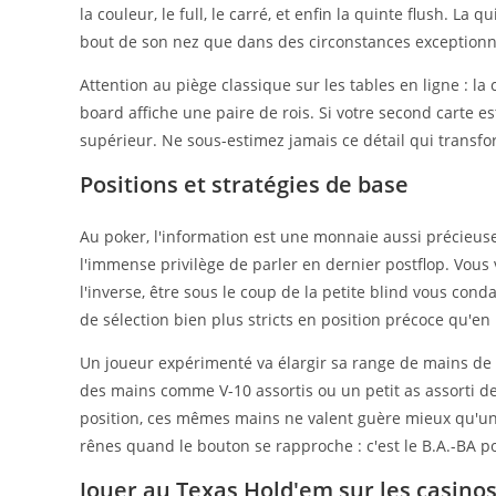
la couleur, le full, le carré, et enfin la quinte flush. La
bout de son nez que dans des circonstances exceptionn
Attention au piège classique sur les tables en ligne : la 
board affiche une paire de rois. Si votre second carte est
supérieur. Ne sous-estimez jamais ce détail qui transf
Positions et stratégies de base
Au poker, l'information est une monnaie aussi précieuse
l'immense privilège de parler en dernier postflop. Vous 
l'inverse, être sous le coup de la petite blind vous cond
de sélection bien plus stricts en position précoce qu'en 
Un joueur expérimenté va élargir sa range de mains de dé
des mains comme V-10 assortis ou un petit as assorti 
position, ces mêmes mains ne valent guère mieux qu'une
rênes quand le bouton se rapproche : c'est le B.A.-BA po
Jouer au Texas Hold'em sur les casinos