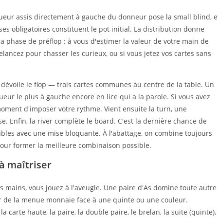
eur assis directement à gauche du donneur pose la small blind, e
s obligatoires constituent le pot initial. La distribution donne
la phase de préflop : à vous d'estimer la valeur de votre main de
relancez pour chasser les curieux, ou si vous jetez vos cartes sans
 dévoile le flop — trois cartes communes au centre de la table. Un
oueur le plus à gauche encore en lice qui a la parole. Si vous avez
moment d'imposer votre rythme. Vient ensuite la turn, une
. Enfin, la river complète le board. C'est la dernière chance de
ubles avec une mise bloquante. À l'abattage, on combine toujours
pour former la meilleure combinaison possible.
à maîtriser
des mains, vous jouez à l'aveugle. Une paire d'As domine toute autre
ir de la menue monnaie face à une quinte ou une couleur.
 la carte haute, la paire, la double paire, le brelan, la suite (quinte),