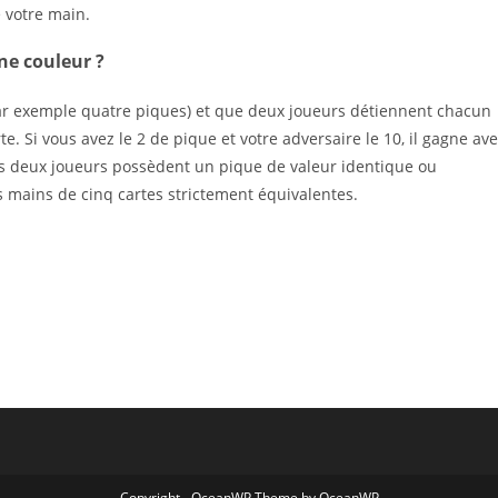
e votre main.
ne couleur ?
par exemple quatre piques) et que deux joueurs détiennent chacun
te. Si vous avez le 2 de pique et votre adversaire le 10, il gagne av
les deux joueurs possèdent un pique de valeur identique ou
s mains de cinq cartes strictement équivalentes.
Copyright - OceanWP Theme by OceanWP