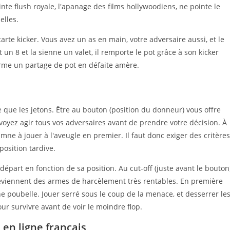
 quinte flush royale, l'apanage des films hollywoodiens, ne pointe le
elles.
carte kicker. Vous avez un as en main, votre adversaire aussi, et le
 un 8 et la sienne un valet, il remporte le pot grâce à son kicker
orme un partage de pot en défaite amère.
 que les jetons. Être au bouton (position du donneur) vous offre
voyez agir tous vos adversaires avant de prendre votre décision. À
amne à jouer à l'aveugle en premier. Il faut donc exiger des critères
position tardive.
part en fonction de sa position. Au cut-off (juste avant le bouton)
deviennent des armes de harcèlement très rentables. En première
 poubelle. Jouer serré sous le coup de la menace, et desserrer le
ur survivre avant de voir le moindre flop.
 en ligne français