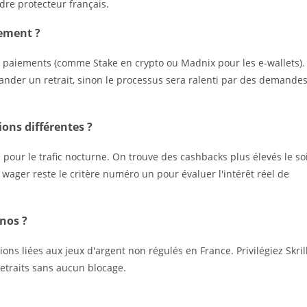
dre protecteur français.
dement ?
rs paiements (comme Stake en crypto ou Madnix pour les e-wallets).
mander un retrait, sinon le processus sera ralenti par des demande
ions différentes ?
pour le trafic nocturne. On trouve des cashbacks plus élevés le so
le wager reste le critère numéro un pour évaluer l'intérêt réel de
inos ?
ons liées aux jeux d'argent non régulés en France. Privilégiez Skrill
retraits sans aucun blocage.