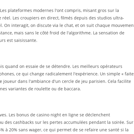
 Les plateformes modernes l'ont compris, misant gros sur la
le réel. Les croupiers en direct, filmés depuis des studios ultra-
l. On interagit, on discute via le chat, et on suit chaque mouvemen
istance, mais sans le côté froid de l'algorithme. La sensation de
rs est saisissante.
lais quand on essaie de se détendre. Les meilleurs opérateurs
hones, ce qui change radicalement l'expérience. Un simple « faite
e joueur dans l'ambiance d'un cercle de jeu parisien. Cela facilite
nes variantes de roulette ou de baccara.
ves. Les bonus de casino night en ligne se déclenchent
ou des cashbacks sur les pertes accumulées pendant la soirée. Sur
 à 20% sans wager, ce qui permet de se refaire une santé si la