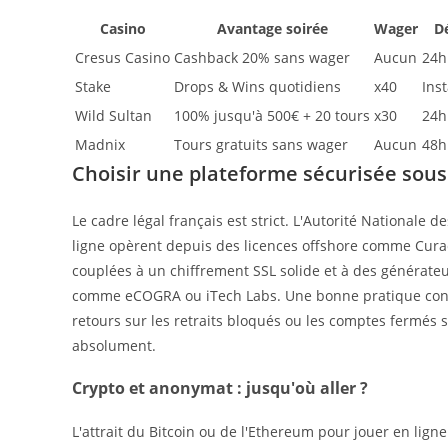
Casino
Avantage soirée
Wager
Dé
Cresus Casino
Cashback 20% sans wager
Aucun
24h
Stake
Drops & Wins quotidiens
x40
Ins
Wild Sultan
100% jusqu'à 500€ + 20 tours
x30
24h
Madnix
Tours gratuits sans wager
Aucun
48h
Choisir une plateforme sécurisée sous 
Le cadre légal français est strict. L'Autorité Nationale 
ligne opèrent depuis des licences offshore comme Curaça
couplées à un chiffrement SSL solide et à des générate
comme eCOGRA ou iTech Labs. Une bonne pratique consiste
retours sur les retraits bloqués ou les comptes fermés s
absolument.
Crypto et anonymat : jusqu'où aller ?
L'attrait du Bitcoin ou de l'Ethereum pour jouer en lig