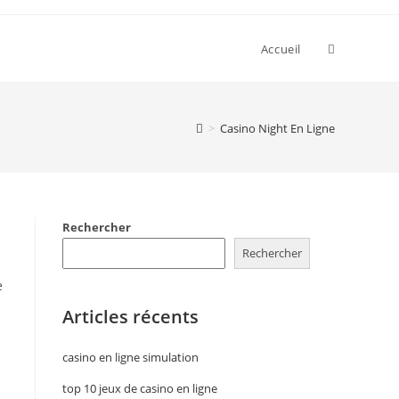
Accueil
>
Casino Night En Ligne
Rechercher
Rechercher
e
Articles récents
casino en ligne simulation
top 10 jeux de casino en ligne