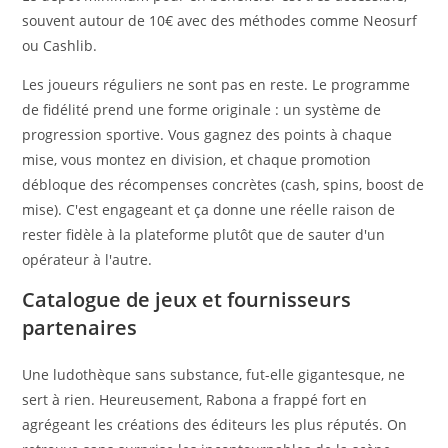
souvent autour de 10€ avec des méthodes comme Neosurf
ou Cashlib.
Les joueurs réguliers ne sont pas en reste. Le programme
de fidélité prend une forme originale : un système de
progression sportive. Vous gagnez des points à chaque
mise, vous montez en division, et chaque promotion
débloque des récompenses concrètes (cash, spins, boost de
mise). C'est engageant et ça donne une réelle raison de
rester fidèle à la plateforme plutôt que de sauter d'un
opérateur à l'autre.
Catalogue de jeux et fournisseurs
partenaires
Une ludothèque sans substance, fut-elle gigantesque, ne
sert à rien. Heureusement, Rabona a frappé fort en
agrégeant les créations des éditeurs les plus réputés. On