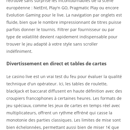
retrouve sans surprise les incontournables de la scène
européenne : NetEnt, Play'n GO, Pragmatic Play ou encore
Evolution Gaming pour le live. La navigation par onglets est
fluide, bien que le nombre impressionnant de titres puisse
parfois donner le tournis. Filtrer par fournisseur ou par
type de volatilité devient rapidement indispensable pour
trouver le jeu adapté à votre style sans scroller
indéfiniment.
Divertissement en direct et tables de cartes
Le casino live est un vrai test du feu pour évaluer la qualité
technique d'un opérateur. Ici, les tables de roulette,
blackjack et baccarat diffusent en haute définition avec des
croupiers francophones à certaines heures. Les formats de
jeu spéciaux, comme les jeux de cartes en temps réel avec
multiplicateurs, offrent un rythme effréné qui casse la
monotonie des parties classiques. Les limites de mise sont
bien échelonnées, permettant aussi bien de miser 1€ que