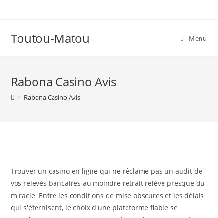
Skip
to
content
Toutou-Matou
Menu
Rabona Casino Avis
>
Rabona Casino Avis
Trouver un casino en ligne qui ne réclame pas un audit de
vos relevés bancaires au moindre retrait relève presque du
miracle. Entre les conditions de mise obscures et les délais
qui s'éternisent, le choix d'une plateforme fiable se