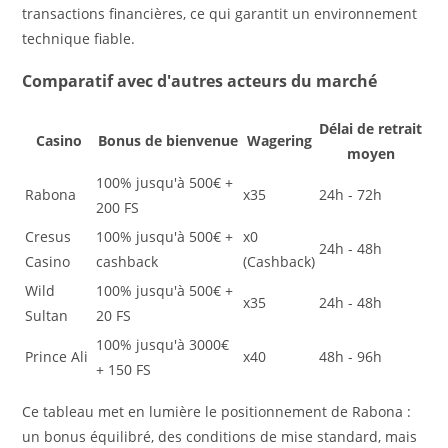
transactions financières, ce qui garantit un environnement
technique fiable.
Comparatif avec d'autres acteurs du marché
Délai de retrait
Casino
Bonus de bienvenue
Wagering
moyen
100% jusqu'à 500€ +
Rabona
x35
24h - 72h
200 FS
Cresus
100% jusqu'à 500€ +
x0
24h - 48h
Casino
cashback
(Cashback)
Wild
100% jusqu'à 500€ +
x35
24h - 48h
Sultan
20 FS
100% jusqu'à 3000€
Prince Ali
x40
48h - 96h
+ 150 FS
Ce tableau met en lumière le positionnement de Rabona :
un bonus équilibré, des conditions de mise standard, mais