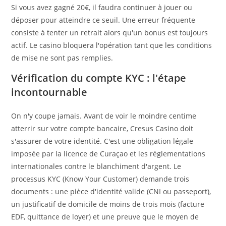
Si vous avez gagné 20€, il faudra continuer à jouer ou
déposer pour atteindre ce seuil. Une erreur fréquente
consiste à tenter un retrait alors qu'un bonus est toujours
actif. Le casino bloquera l'opération tant que les conditions
de mise ne sont pas remplies.
Vérification du compte KYC : l'étape
incontournable
On n'y coupe jamais. Avant de voir le moindre centime
atterrir sur votre compte bancaire, Cresus Casino doit
s'assurer de votre identité. C'est une obligation légale
imposée par la licence de Curaçao et les réglementations
internationales contre le blanchiment d'argent. Le
processus KYC (Know Your Customer) demande trois
documents : une pièce d'identité valide (CNI ou passeport),
un justificatif de domicile de moins de trois mois (facture
EDF, quittance de loyer) et une preuve que le moyen de