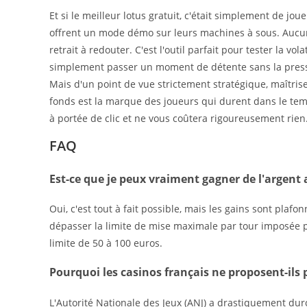
Et si le meilleur lotus gratuit, c'était simplement de jo
offrent un mode démo sur leurs machines à sous. Aucun
retrait à redouter. C'est l'outil parfait pour tester la 
simplement passer un moment de détente sans la pression
Mais d'un point de vue strictement stratégique, maîtri
fonds est la marque des joueurs qui durent dans le tem
à portée de clic et ne vous coûtera rigoureusement rien
FAQ
Est-ce que je peux vraiment gagner de l'argent
Oui, c'est tout à fait possible, mais les gains sont plaf
dépasser la limite de mise maximale par tour imposée p
limite de 50 à 100 euros.
Pourquoi les casinos français ne proposent-ils p
L'Autorité Nationale des Jeux (ANJ) a drastiquement dur