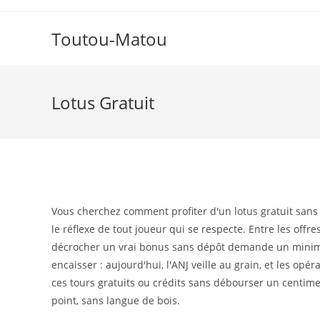
Skip
to
Toutou-Matou
content
Lotus Gratuit
Vous cherchez comment profiter d'un lotus gratuit sans
le réflexe de tout joueur qui se respecte. Entre les offre
décrocher un vrai bonus sans dépôt demande un minimum 
encaisser : aujourd'hui, l'ANJ veille au grain, et les op
ces tours gratuits ou crédits sans débourser un centime 
point, sans langue de bois.