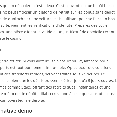
s qui en découlent, c'est mieux. C'est souvent ici que le bât blesse.
asino peut imposer un plafond de retrait sur les bonus sans dépôt.
s de quoi acheter une voiture, mais suffisant pour se faire un bon
suite, viennent les vérifications d'identité. Préparez dès votre
m, une pièce d'identité valide et un justificatif de domicile récent :
rte le casino.
r
t de retirer. Si vous avez utilisé Neosurf ou Paysafecard pour
upports est tout bonnement impossible. Optez pour des solutions
tent des transferts rapides, souvent traités sous 24 heures. Le
selle, bien que les délais puissent s'étirer jusqu'à 5 jours ouvrés. 
mes comme Stake, offrant des retraits quasi instantanés et une
e méthode de dépôt initial correspond à celle que vous utiliserez
aucun opérateur ne déroge.
ernative démo