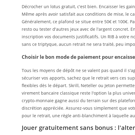
Décrocher un lotus gratuit, c'est bien. Encaisser les gain
Même après avoir satisfait aux conditions de mise, le c
Généralement, ce plafond se situe entre 50€ et 100€. Pa
resto ou tester d'autres jeux avec de l'argent concret. En
inscription vos documents justificatifs. Un RIB à votre no
sans ce triptyque, aucun retrait ne sera traité, peu impo
Choisir le bon mode de paiement pour encaisse
Tous les moyens de dépôt ne se valent pas quand il s'agi
sécuriser vos apports, sachez que le retrait vers ces s
flexibles dès le départ. Skrill, Neteller ou Jeton permet
virement bancaire classique reste l'option la plus univer
crypto-monnaie gagne aussi du terrain sur des platefor
discrétion appréciée. Assurez-vous simplement que votr
pour le retrait, une règle anti-blanchiment à laquelle 
Jouer gratuitement sans bonus : l'alt