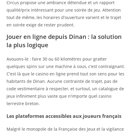
Circus propose une ambiance détendue et un rapport
qualité/prix intéressant pour une soirée de jeu. Attention
tout de même, les horaires d'ouverture varient et le trajet
en soirée exige de rester prudent.
Jouer en ligne depuis Dinan : la solution
la plus logique
Avouons-le : faire 30 ou 60 kilomètres pour gratter
quelques spins sur une machine à sous, c'est contraignant.
C'est là que le casino en ligne prend tout son sens pour les
habitants de Dinan. Aucune contrainte de trajet, pas de
code vestimentaire à respecter, et surtout, un catalogue de
jeux infiniment plus vaste que n'importe quel casino
terrestre breton.
Les plateformes accessibles aux joueurs français
Malgré le monopole de la Française des Jeux et la vigilance