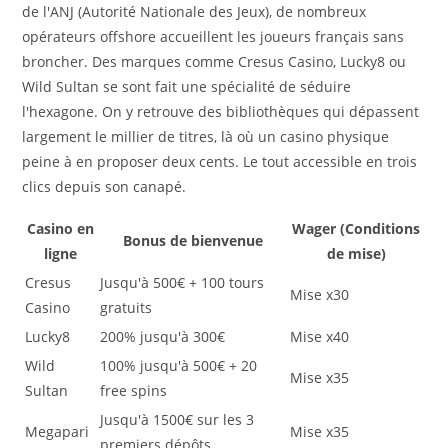
de l'ANJ (Autorité Nationale des Jeux), de nombreux
opérateurs offshore accueillent les joueurs français sans
broncher. Des marques comme Cresus Casino, Lucky8 ou
Wild Sultan se sont fait une spécialité de séduire
l'hexagone. On y retrouve des bibliothèques qui dépassent
largement le millier de titres, là où un casino physique
peine à en proposer deux cents. Le tout accessible en trois
clics depuis son canapé.
Casino en
Wager (Conditions
Bonus de bienvenue
ligne
de mise)
Cresus
Jusqu'à 500€ + 100 tours
Mise x30
Casino
gratuits
Lucky8
200% jusqu'à 300€
Mise x40
Wild
100% jusqu'à 500€ + 20
Mise x35
Sultan
free spins
Jusqu'à 1500€ sur les 3
Megapari
Mise x35
premiers dépôts