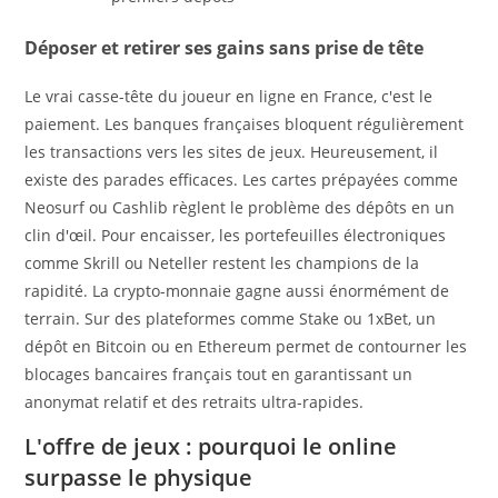
Déposer et retirer ses gains sans prise de tête
Le vrai casse-tête du joueur en ligne en France, c'est le
paiement. Les banques françaises bloquent régulièrement
les transactions vers les sites de jeux. Heureusement, il
existe des parades efficaces. Les cartes prépayées comme
Neosurf ou Cashlib règlent le problème des dépôts en un
clin d'œil. Pour encaisser, les portefeuilles électroniques
comme Skrill ou Neteller restent les champions de la
rapidité. La crypto-monnaie gagne aussi énormément de
terrain. Sur des plateformes comme Stake ou 1xBet, un
dépôt en Bitcoin ou en Ethereum permet de contourner les
blocages bancaires français tout en garantissant un
anonymat relatif et des retraits ultra-rapides.
L'offre de jeux : pourquoi le online
surpasse le physique