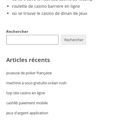
roulette de casino barriere en ligne
où se trouve le casino de dinan de jeux
Rechercher
Rechercher
Articles récents
joueuse de poker française
machine à sous gratuite océan rush
top site casino en ligne
cashlib paiement mobile
jeux d'argent application