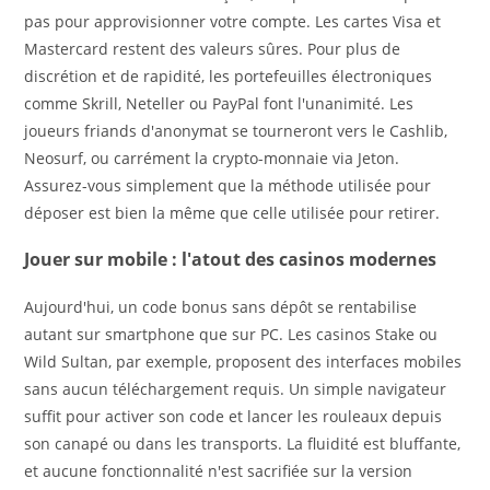
pas pour approvisionner votre compte. Les cartes Visa et
Mastercard restent des valeurs sûres. Pour plus de
discrétion et de rapidité, les portefeuilles électroniques
comme Skrill, Neteller ou PayPal font l'unanimité. Les
joueurs friands d'anonymat se tourneront vers le Cashlib,
Neosurf, ou carrément la crypto-monnaie via Jeton.
Assurez-vous simplement que la méthode utilisée pour
déposer est bien la même que celle utilisée pour retirer.
Jouer sur mobile : l'atout des casinos modernes
Aujourd'hui, un code bonus sans dépôt se rentabilise
autant sur smartphone que sur PC. Les casinos Stake ou
Wild Sultan, par exemple, proposent des interfaces mobiles
sans aucun téléchargement requis. Un simple navigateur
suffit pour activer son code et lancer les rouleaux depuis
son canapé ou dans les transports. La fluidité est bluffante,
et aucune fonctionnalité n'est sacrifiée sur la version