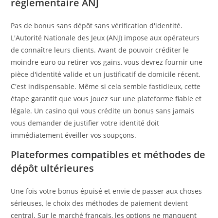
réglementaire ANJ
Pas de bonus sans dépôt sans vérification d'identité.
L'Autorité Nationale des Jeux (ANJ) impose aux opérateurs
de connaître leurs clients. Avant de pouvoir créditer le
moindre euro ou retirer vos gains, vous devrez fournir une
pièce d'identité valide et un justificatif de domicile récent.
C'est indispensable. Même si cela semble fastidieux, cette
étape garantit que vous jouez sur une plateforme fiable et
légale. Un casino qui vous crédite un bonus sans jamais
vous demander de justifier votre identité doit
immédiatement éveiller vos soupçons.
Plateformes compatibles et méthodes de
dépôt ultérieures
Une fois votre bonus épuisé et envie de passer aux choses
sérieuses, le choix des méthodes de paiement devient
central. Sur le marché français, les options ne manquent