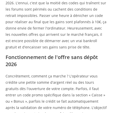
2026. L'ennui, c'est que la moitié des codes qui traînent sur
les forums sont périmés ou cachent des conditions de
retrait impossibles. Passer une heure à dénicher un code
pour réaliser au final que les gains sont plafonnés à 10€, ça
donne envie de fermer l'ordinateur. Heureusement, avec
les nouvelles offres qui arrivent sur le marché français, il
est encore possible de démarrer avec un vrai bankroll
gratuit et d'encaisser ses gains sans prise de tête.
Fonctionnement de l'offre sans dépôt
2026
Concrètement, comment ça marche ? L'opérateur vous
crédite une petite somme d'argent réel ou des tours
gratuits dès l'ouverture de votre compte. Parfois, il faut
entrer un code promo spécifique dans la section « Caisse »
ou « Bonus », parfois le crédit se fait automatiquement
après la validation de votre numéro de téléphone. L'objectif