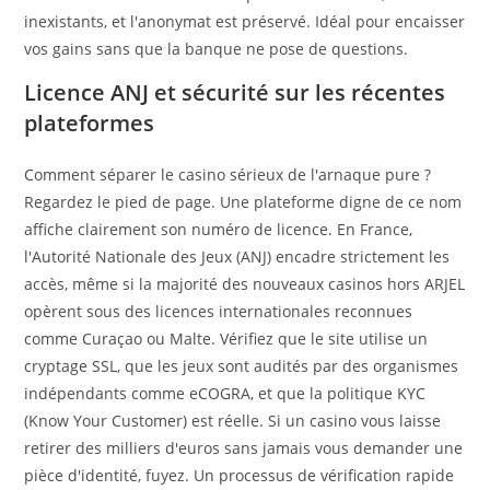
inexistants, et l'anonymat est préservé. Idéal pour encaisser
vos gains sans que la banque ne pose de questions.
Licence ANJ et sécurité sur les récentes
plateformes
Comment séparer le casino sérieux de l'arnaque pure ?
Regardez le pied de page. Une plateforme digne de ce nom
affiche clairement son numéro de licence. En France,
l'Autorité Nationale des Jeux (ANJ) encadre strictement les
accès, même si la majorité des
nouveaux casinos hors ARJEL
opèrent sous des licences internationales reconnues
comme Curaçao ou Malte. Vérifiez que le site utilise un
cryptage SSL, que les jeux sont audités par des organismes
indépendants comme eCOGRA, et que la politique KYC
(Know Your Customer) est réelle. Si un casino vous laisse
retirer des milliers d'euros sans jamais vous demander une
pièce d'identité, fuyez. Un processus de vérification rapide