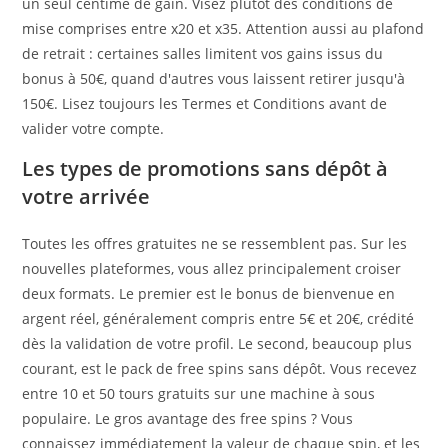
un seul centime de gain. Visez plutôt des conditions de
mise comprises entre x20 et x35. Attention aussi au plafond
de retrait : certaines salles limitent vos gains issus du
bonus à 50€, quand d'autres vous laissent retirer jusqu'à
150€. Lisez toujours les Termes et Conditions avant de
valider votre compte.
Les types de promotions sans dépôt à
votre arrivée
Toutes les offres gratuites ne se ressemblent pas. Sur les
nouvelles plateformes, vous allez principalement croiser
deux formats. Le premier est le
bonus de bienvenue en
argent réel
, généralement compris entre 5€ et 20€, crédité
dès la validation de votre profil. Le second, beaucoup plus
courant, est le
pack de free spins sans dépôt
. Vous recevez
entre 10 et 50 tours gratuits sur une machine à sous
populaire. Le gros avantage des free spins ? Vous
connaissez immédiatement la valeur de chaque spin, et les