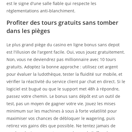
est le signe d'une salle fiable qui respecte les
réglementations anti-blanchiment.
Profiter des tours gratuits sans tomber
dans les pièges
Le plus grand piège du
casino en ligne bonus sans depot
est l'illusion de l'argent facile. Oui, vous jouez gratuitement.
Non, vous ne deviendrez pas millionnaire avec 10 tours
gratuits. Adoptez la bonne approche : utilisez cet argent
pour évaluer la ludothèque, tester la fluidité sur mobile, et
vérifier la réactivité du service client par chat en direct. Si le
logiciel est bugué ou que le support met 48h à répondre,
passez votre chemin. Le bonus sans dépôt est un outil de
test, pas un moyen de gagner votre vie. Jouez les mises
minimum sur les machines à sous à forte volatilité pour
maximiser vos chances de débloquer le wagering, puis
retirez vos gains dès que possible. Ne tentez jamais de