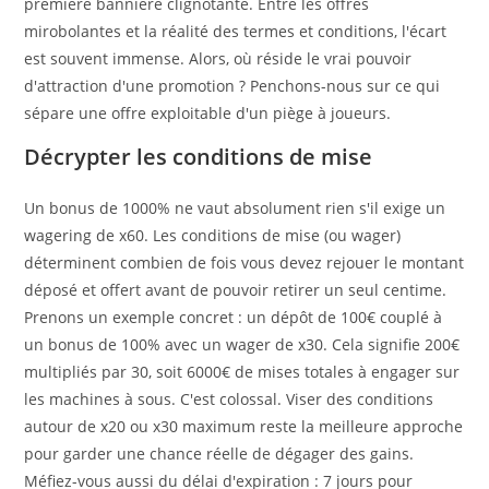
première bannière clignotante. Entre les offres
mirobolantes et la réalité des termes et conditions, l'écart
est souvent immense. Alors, où réside le vrai pouvoir
d'attraction d'une promotion ? Penchons-nous sur ce qui
sépare une offre exploitable d'un piège à joueurs.
Décrypter les conditions de mise
Un bonus de 1000% ne vaut absolument rien s'il exige un
wagering de x60. Les conditions de mise (ou wager)
déterminent combien de fois vous devez rejouer le montant
déposé et offert avant de pouvoir retirer un seul centime.
Prenons un exemple concret : un dépôt de 100€ couplé à
un bonus de 100% avec un wager de x30. Cela signifie 200€
multipliés par 30, soit 6000€ de mises totales à engager sur
les machines à sous. C'est colossal. Viser des conditions
autour de x20 ou x30 maximum reste la meilleure approche
pour garder une chance réelle de dégager des gains.
Méfiez-vous aussi du délai d'expiration : 7 jours pour