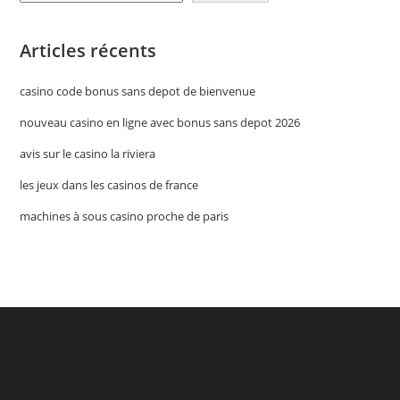
Articles récents
casino code bonus sans depot de bienvenue
nouveau casino en ligne avec bonus sans depot 2026
avis sur le casino la riviera
les jeux dans les casinos de france
machines à sous casino proche de paris