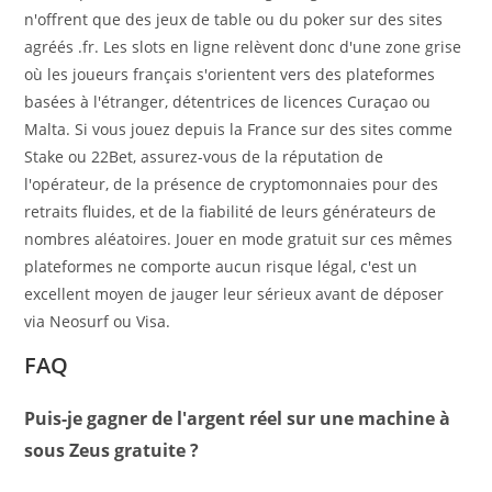
n'offrent que des jeux de table ou du poker sur des sites
agréés .fr. Les slots en ligne relèvent donc d'une zone grise
où les joueurs français s'orientent vers des plateformes
basées à l'étranger, détentrices de licences Curaçao ou
Malta. Si vous jouez depuis la France sur des sites comme
Stake ou 22Bet, assurez-vous de la réputation de
l'opérateur, de la présence de cryptomonnaies pour des
retraits fluides, et de la fiabilité de leurs générateurs de
nombres aléatoires. Jouer en mode gratuit sur ces mêmes
plateformes ne comporte aucun risque légal, c'est un
excellent moyen de jauger leur sérieux avant de déposer
via Neosurf ou Visa.
FAQ
Puis-je gagner de l'argent réel sur une machine à
sous Zeus gratuite ?