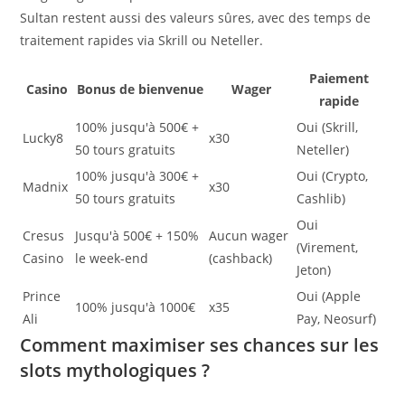
Sultan restent aussi des valeurs sûres, avec des temps de
traitement rapides via Skrill ou Neteller.
Paiement
Casino
Bonus de bienvenue
Wager
rapide
100% jusqu'à 500€ +
Oui (Skrill,
Lucky8
x30
50 tours gratuits
Neteller)
100% jusqu'à 300€ +
Oui (Crypto,
Madnix
x30
50 tours gratuits
Cashlib)
Oui
Cresus
Jusqu'à 500€ + 150%
Aucun wager
(Virement,
Casino
le week-end
(cashback)
Jeton)
Prince
Oui (Apple
100% jusqu'à 1000€
x35
Ali
Pay, Neosurf)
Comment maximiser ses chances sur les
slots mythologiques ?