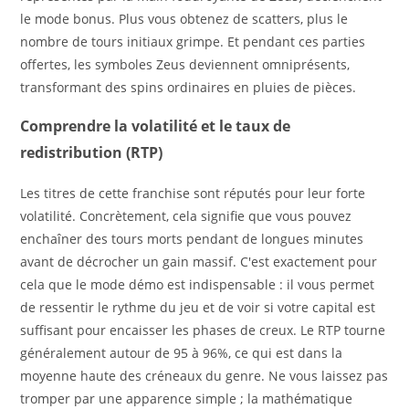
le mode bonus. Plus vous obtenez de scatters, plus le
nombre de tours initiaux grimpe. Et pendant ces parties
offertes, les symboles Zeus deviennent omniprésents,
transformant des spins ordinaires en pluies de pièces.
Comprendre la volatilité et le taux de
redistribution (RTP)
Les titres de cette franchise sont réputés pour leur forte
volatilité. Concrètement, cela signifie que vous pouvez
enchaîner des tours morts pendant de longues minutes
avant de décrocher un gain massif. C'est exactement pour
cela que le mode démo est indispensable : il vous permet
de ressentir le rythme du jeu et de voir si votre capital est
suffisant pour encaisser les phases de creux. Le RTP tourne
généralement autour de 95 à 96%, ce qui est dans la
moyenne haute des créneaux du genre. Ne vous laissez pas
tromper par une apparence simple ; la mathématique