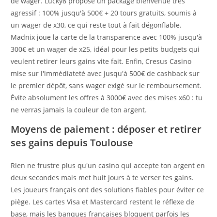
de wager. Lucky8 propose un package bienvenue très
agressif : 100% jusqu'à 500€ + 20 tours gratuits, soumis à
un wager de x30, ce qui reste tout à fait dégonflable.
Madnix joue la carte de la transparence avec 100% jusqu'à
300€ et un wager de x25, idéal pour les petits budgets qui
veulent retirer leurs gains vite fait. Enfin, Cresus Casino
mise sur l'immédiateté avec jusqu'à 500€ de cashback sur
le premier dépôt, sans wager exigé sur le remboursement.
Évite absolument les offres à 3000€ avec des mises x60 : tu
ne verras jamais la couleur de ton argent.
Moyens de paiement : déposer et retirer
ses gains depuis Toulouse
Rien ne frustre plus qu'un casino qui accepte ton argent en
deux secondes mais met huit jours à te verser tes gains.
Les joueurs français ont des solutions fiables pour éviter ce
piège. Les cartes Visa et Mastercard restent le réflexe de
base, mais les banques françaises bloquent parfois les