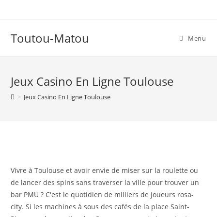
Skip
to
content
Toutou-Matou
Menu
Jeux Casino En Ligne Toulouse
>
Jeux Casino En Ligne Toulouse
Vivre à Toulouse et avoir envie de miser sur la roulette ou
de lancer des spins sans traverser la ville pour trouver un
bar PMU ? C'est le quotidien de milliers de joueurs rosa-
city. Si les machines à sous des cafés de la place Saint-