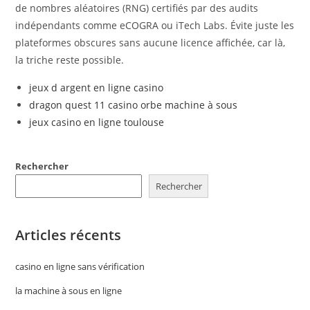
de nombres aléatoires (RNG) certifiés par des audits
indépendants comme eCOGRA ou iTech Labs. Évite juste les
plateformes obscures sans aucune licence affichée, car là,
la triche reste possible.
jeux d argent en ligne casino
dragon quest 11 casino orbe machine à sous
jeux casino en ligne toulouse
Rechercher
Rechercher
Articles récents
casino en ligne sans vérification
la machine à sous en ligne