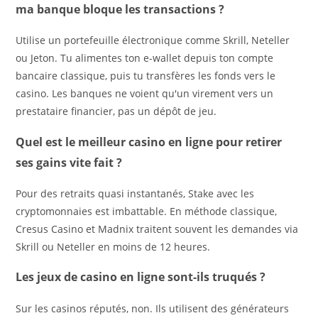
ma banque bloque les transactions ?
Utilise un portefeuille électronique comme Skrill, Neteller
ou Jeton. Tu alimentes ton e-wallet depuis ton compte
bancaire classique, puis tu transfères les fonds vers le
casino. Les banques ne voient qu'un virement vers un
prestataire financier, pas un dépôt de jeu.
Quel est le meilleur casino en ligne pour retirer
ses gains vite fait ?
Pour des retraits quasi instantanés, Stake avec les
cryptomonnaies est imbattable. En méthode classique,
Cresus Casino et Madnix traitent souvent les demandes via
Skrill ou Neteller en moins de 12 heures.
Les jeux de casino en ligne sont-ils truqués ?
Sur les casinos réputés, non. Ils utilisent des générateurs