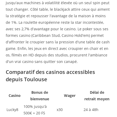
jusqu'aux machines à volatilité élevée où un seul spin peut
tout changer. Côté table, le blackjack attire ceux qui aiment
la stratégie et repousser l'avantage de la maison à moins
de 1%. La roulette européenne reste la star incontestée,
avec ses 2,7% d'avantage pour le casino. Le poker sous ses
formes casino (Caribbean Stud, Casino Hold'em) permet
d'affronter le croupier sans la pression d'une table de cash
game. Enfin, les jeux en direct avec croupier en chair et en
os, filmés en HD depuis des studios, procurent l'ambiance
d'un vrai casino sans quitter son canapé.
Comparatif des casinos accessibles
depuis Toulouse
Bonus de
Délai de
Casino
Wager
bienvenue
retrait moyen
100% jusqu'à
Lucky8
x30
24 à 48h
500€ + 20 FS