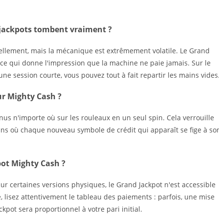
 jackpots tombent vraiment ?
ellement, mais la mécanique est extrêmement volatile. Le Grand
 ce qui donne l'impression que la machine ne paie jamais. Sur le
une session courte, vous pouvez tout à fait repartir les mains vides
r Mighty Cash ?
nus n'importe où sur les rouleaux en un seul spin. Cela verrouille
ns où chaque nouveau symbole de crédit qui apparaît se fige à so
pot Mighty Cash ?
ur certaines versions physiques, le Grand Jackpot n'est accessible
, lisez attentivement le tableau des paiements : parfois, une mise
kpot sera proportionnel à votre pari initial.