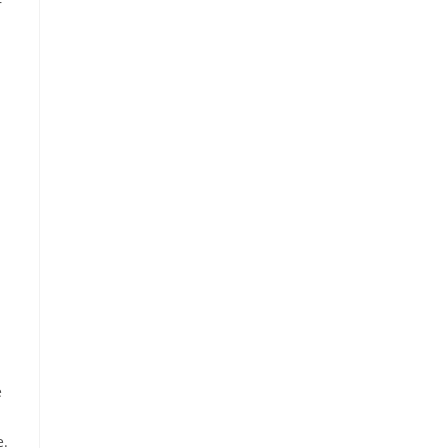
r
e
e.