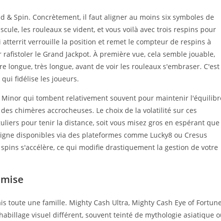
ld & Spin. Concrètement, il faut aligner au moins six symboles de
ule, les rouleaux se vident, et vous voilà avec trois respins pour
atterrit verrouille la position et remet le compteur de respins à
rafistoler le Grand Jackpot. À première vue, cela semble jouable,
être longue, très longue, avant de voir les rouleaux s'embraser. C'est
qui fidélise les joueurs.
t Minor qui tombent relativement souvent pour maintenir l'équilibr
 des chimères accrocheuses. Le choix de la volatilité sur ces
éguliers pour tenir la distance, soit vous misez gros en espérant que
 ligne disponibles via des plateformes comme Lucky8 ou Cresus
 spins s'accélère, ce qui modifie drastiquement la gestion de votre
 mise
is toute une famille. Mighty Cash Ultra, Mighty Cash Eye of Fortune
abillage visuel différent, souvent teinté de mythologie asiatique 