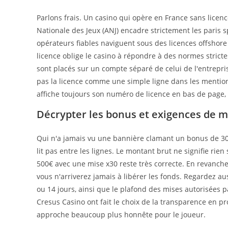
Parlons frais. Un casino qui opère en France sans licenc
Nationale des Jeux (ANJ) encadre strictement les paris sp
opérateurs fiables naviguent sous des licences offshore
licence oblige le casino à répondre à des normes strict
sont placés sur un compte séparé de celui de l'entreprise.
pas la licence comme une simple ligne dans les mentions
affiche toujours son numéro de licence en bas de page, c
Décrypter les bonus et exigences de m
Qui n'a jamais vu une bannière clamant un bonus de 3000
lit pas entre les lignes. Le montant brut ne signifie ri
500€ avec une mise x30 reste très correcte. En revanch
vous n'arriverez jamais à libérer les fonds. Regardez au
ou 14 jours, ainsi que le plafond des mises autorisées
Cresus Casino ont fait le choix de la transparence en 
approche beaucoup plus honnête pour le joueur.