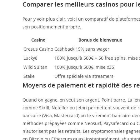
Comparer les meilleurs casinos pour l
Pour y voir plus clair, voici un comparatif de plateform
son positionnement propre.
Casino
Bonus de bienvenue
Cresus Casino
Cashback 15% sans wager
Lucky8
100% jusqu'à 500€ + 50 free spins, mise 
Wild Sultan
100% jusqu'à 500€, mise x35
Stake
Offre spéciale via streamers
Moyens de paiement et rapidité des re
Quand on gagne, on veut son argent. Point barre. La lent
comme Skrill, Neteller ou Jeton permettent souvent de r
bancaire (Visa, Mastercard) ou le virement bancaire dem
méthodes prépayées comme Neosurf, Paysafecard ou Cas
n'autorisent pas les retraits. Les cryptomonnaies gagnen
en Bitcoin ou Ethereum quasi instantanément, shuntant l