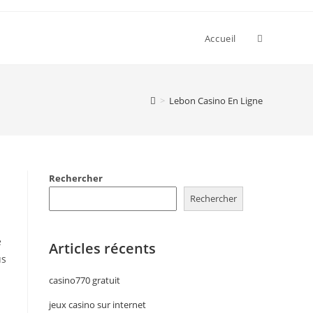
Accueil
>
Lebon Casino En Ligne
Rechercher
Rechercher
e
Articles récents
us
casino770 gratuit
jeux casino sur internet