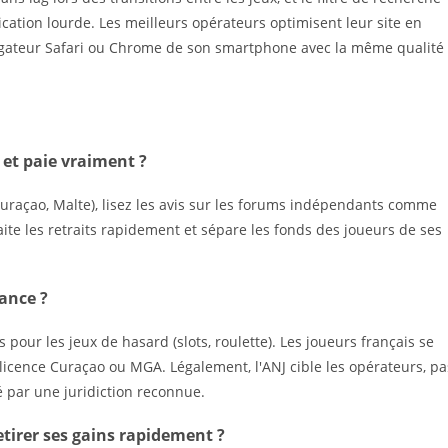
cation lourde. Les meilleurs opérateurs optimisent leur site en
igateur Safari ou Chrome de son smartphone avec la même qualité
 et paie vraiment ?
 (Curaçao, Malte), lisez les avis sur les forums indépendants comme
raite les retraits rapidement et sépare les fonds des joueurs de ses
rance ?
 pour les jeux de hasard (slots, roulette). Les joueurs français se
licence Curaçao ou MGA. Légalement, l'ANJ cible les opérateurs, pa
lé par une juridiction reconnue.
tirer ses gains rapidement ?