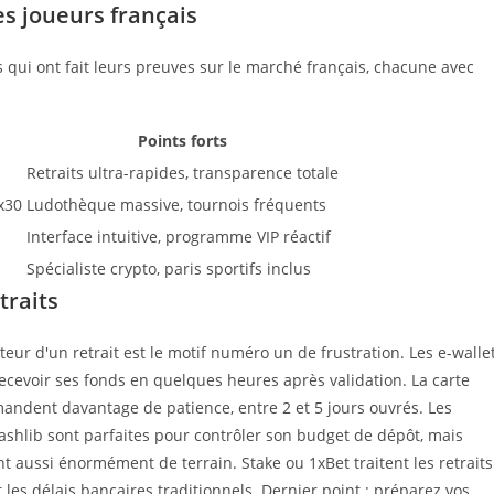
es joueurs français
es qui ont fait leurs preuves sur le marché français, chacune avec
Points forts
Retraits ultra-rapides, transparence totale
x30
Ludothèque massive, tournois fréquents
Interface intuitive, programme VIP réactif
Spécialiste crypto, paris sportifs inclus
traits
eur d'un retrait est le motif numéro un de frustration. Les e-walle
ecevoir ses fonds en quelques heures après validation. La carte
andent davantage de patience, entre 2 et 5 jours ouvrés. Les
hlib sont parfaites pour contrôler son budget de dépôt, mais
t aussi énormément de terrain. Stake ou 1xBet traitent les retraits
es délais bancaires traditionnels. Dernier point : préparez vos