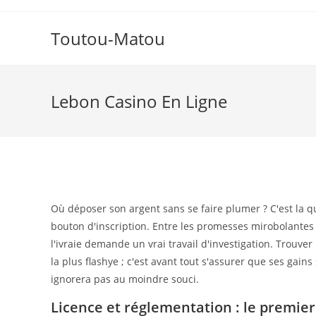
Skip
to
Toutou-Matou
content
Lebon Casino En Ligne
Où déposer son argent sans se faire plumer ? C'est la qu
bouton d'inscription. Entre les promesses mirobolantes 
l'ivraie demande un vrai travail d'investigation. Trouv
la plus flashye ; c'est avant tout s'assurer que ses gain
ignorera pas au moindre souci.
Licence et réglementation : le premier