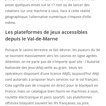
poser quelques mises sur le 17 noir ou de lancer des
rotations sur une machine à sous. Face à cette réalité
géographique, l'alternative numérique s'impose d'elle-
même.
Les plateformes de jeux accessibles
depuis le Val-de-Marne
Puisque le casino terrestre se fait désirer, les joueurs du 94
se tournent massivement vers les casinos en ligne agréés.
Attention, on ne parle pas de n'importe quel site : l'Autorité
Nationale des Jeux (ANJ) veille au grain. Seuls les
opérateurs disposant d'une licence ARJEL (aujourd'hui ANJ)
sont autorisés à proposer leurs services sur le sol français.
Cela signifie pas de croupier en direct pour le blackjack en
France, mais un catalogue bien fourni en machines à sous,
roulette électronique et paris sportifs. Les plateformes
offshore bloquent souvent les IPs françaises, ou pire,