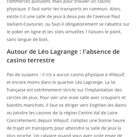
commerces pullulent, mais pour trouver un casino
physique, il faut sortir les transports en commun. Alors,
existe-t-il une salle de jeux à deux pas de l'avenue Paul
Vaillant-Couturier, ou faut-il obligatoirement se rabattre sur
le poker en ligne et les slots virtuelles ? Faisons le point,
sans langue de bois.
Autour de Léo Lagrange : l'absence de
casino terrestre
Pas de suspens : il n'y a aucun casino physique à Villejuif,
et encore moins dans le quartier Léo Lagrange. La loi
française est extrêmement stricte sur l'implantation des
cercles de jeux. Pour voir une vraie salle avec croupiers et
bandits manchots, il faut se diriger vers Enghien-les-Bains
ou joindre les casinos de la région Centre-Val de Loire.
Concrètement, depuis Villejuif, comptez une bonne heure
de trajet en transports pour atteindre la salle de jeux la
plus proche. Un calvaire quand vous avez juste envie de