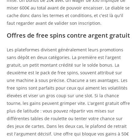
mise. Un bonus de 20€ avec un wager de x30 implique de
miser 600€ au total avant de pouvoir encaisser. Le diable se
cache donc dans les termes et conditions, et c'est là qu'il
faut regarder avant de valider son inscription.
Offres de free spins contre argent gratuit
Les plateformes divisent généralement leurs promotions
sans dépôt en deux catégories. La première est l'argent
gratuit, un petit montant crédité sur le solde bonus. La
deuxième est le pack de free spins, souvent attribué sur
une machine à sous précise. Chacune a ses avantages. Les
free spins sont parfaits pour ceux qui aiment les volatilités
élevées et viser un gros coup sur une slot. Si la chance
tourne, les gains peuvent grimper vite. L'argent gratuit offre
plus de latitude : vous pouvez répartir vos mises sur
différentes tables de roulette ou tenter votre chance sur
des jeux de cartes. Dans les deux cas, le plafond de retrait
est l'argument décisif. Une offre qui bloque vos gains à 50€