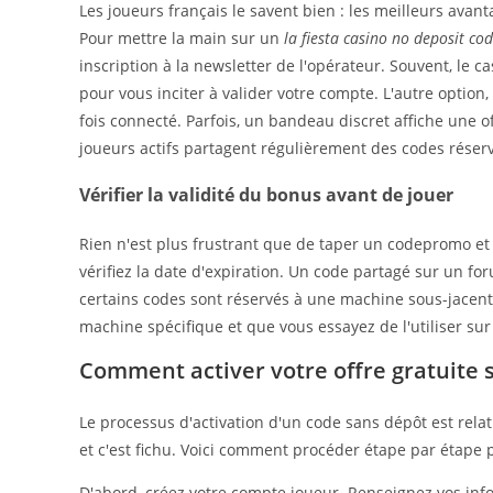
Les joueurs français le savent bien : les meilleurs avant
Pour mettre la main sur un
la fiesta casino no deposit co
inscription à la newsletter de l'opérateur. Souvent, le 
pour vous inciter à valider votre compte. L'autre option,
fois connecté. Parfois, un bandeau discret affiche une 
joueurs actifs partagent régulièrement des codes réservé
Vérifier la validité du bonus avant de jouer
Rien n'est plus frustrant que de taper un codepromo et 
vérifiez la date d'expiration. Un code partagé sur un fo
certains codes sont réservés à une machine sous-jacente
machine spécifique et que vous essayez de l'utiliser su
Comment activer votre offre gratuite s
Le processus d'activation d'un code sans dépôt est relat
et c'est fichu. Voici comment procéder étape par étape 
D'abord, créez votre compte joueur. Renseignez vos info