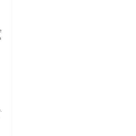
e
à
s
.
e