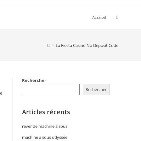
Accueil
>
La Fiesta Casino No Deposit Code
Rechercher
Rechercher
de
Articles récents
rever de machine à sous
machine à sous odyssée