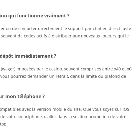
no qui fonctionne vraiment ?
ter ou de contacter directement le support par chat en direct juste
 souvent de codes actifs à distribuer aux nouveaux joueurs qui le
ns dépôt immédiatement ?
 (wager) imposées par le casino, souvent comprises entre x40 et x6
 vous pourrez demander un retrait, dans la limite du plafond de
sur mon téléphone ?
ompatibles avec la version mobile du site. Que vous soyez sur iOS
r de votre smartphone, d'aller dans la section promotion de votre
top.