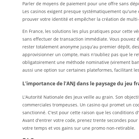
Parler de moyens de paiement pour une offre sans dépôt
Les casinos exigent presque systématiquement qu'une ca
prouver votre identité et empêcher la création de multi
En France, les solutions les plus pratiques pour cette vér
sans effectuer de transaction immédiate. Vous pouvez é
rester totalement anonyme jusqu'au premier dépôt, des
approvisionner un compte, mais n'oubliez pas que le ret
obligatoirement une méthode nominative (virement banca
aussi une option sur certaines plateformes, facilitant le
L'importance de l'ANJ dans le paysage du jeu fr
L'Autorité Nationale des Jeux veille au grain. Son object
commerciales trompeuses. Un casino qui promet un code
sanctionné. C'est pour cette raison que les conditions d'
Avant d'entrer votre code, prenez trente secondes pour l
votre temps et vos gains sur une promo non-retirable.