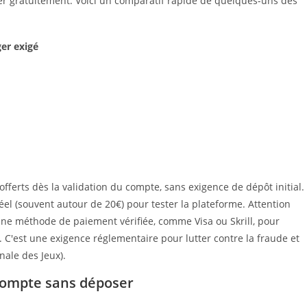
er gratuitement. Voici un comparatif rapide de quelques-uns des
er exigé
fferts dès la validation du compte, sans exigence de dépôt initial.
éel (souvent autour de 20€) pour tester la plateforme. Attention
d'une méthode de paiement vérifiée, comme Visa ou Skrill, pour
 C'est une exigence réglementaire pour lutter contre la fraude et
nale des Jeux).
compte sans déposer