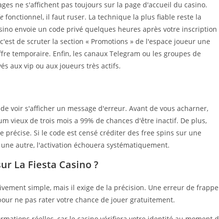
ages ne s'affichent pas toujours sur la page d'accueil du casino.
de
fonctionnel, il faut ruser. La technique la plus fiable reste la
casino envoie un code privé quelques heures après votre inscription
 c'est de scruter la section « Promotions » de l'espace joueur une
offre temporaire. Enfin, les canaux Telegram ou les groupes de
s aux vip ou aux joueurs très actifs.
de voir s'afficher un message d'erreur. Avant de vous acharner,
rum vieux de trois mois a 99% de chances d'être inactif. De plus,
 précise. Si le code est censé créditer des free spins sur une
r une autre, l'activation échouera systématiquement.
ur La Fiesta Casino ?
ivement simple, mais il exige de la précision. Une erreur de frappe
pour ne pas rater votre chance de jouer gratuitement.
rmations réelles, car le casino vérifiera votre identité au moment 