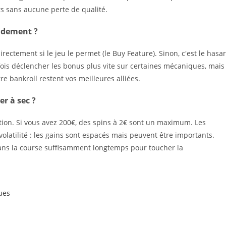
s sans aucune perte de qualité.
idement ?
irectement si le jeu le permet (le Buy Feature). Sinon, c'est le hasa
is déclencher les bonus plus vite sur certaines mécaniques, mais
tre bankroll restent vos meilleures alliées.
er à sec ?
tion. Si vous avez 200€, des spins à 2€ sont un maximum. Les
olatilité : les gains sont espacés mais peuvent être importants.
 dans la course suffisamment longtemps pour toucher la
ues