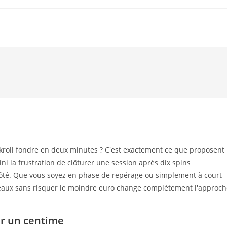
kroll fondre en deux minutes ? C'est exactement ce que proposent
ini la frustration de clôturer une session après dix spins
côté. Que vous soyez en phase de repérage ou simplement à court
uleaux sans risquer le moindre euro change complètement l'approc
er un centime