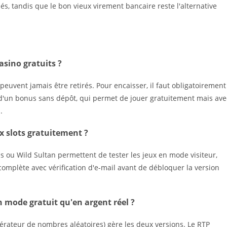
nés, tandis que le bon vieux virement bancaire reste l'alternative
asino gratuits ?
 peuvent jamais être retirés. Pour encaisser, il faut obligatoirement
on d'un bonus sans dépôt, qui permet de jouer gratuitement mais ave
.
ux slots gratuitement ?
ou Wild Sultan permettent de tester les jeux en mode visiteur,
complète avec vérification d'e-mail avant de débloquer la version
n mode gratuit qu'en argent réel ?
nérateur de nombres aléatoires) gère les deux versions. Le RTP