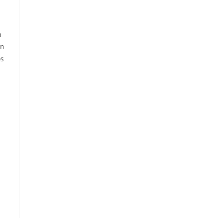
a
on
os