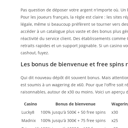
Pas question de déposer votre argent n'importe où. Un 
Pour les joueurs français, la règle est claire : les sites 
légale, même si beaucoup préfèrent se tourner vers de
accéder à un catalogue plus vaste et des bonus plus gén
réactivité du service client. Des établissements comme 
retraits rapides et un support joignable. Si un casino vo
cashout, fuyez.
Les bonus de bienvenue et free spins 
Qui dit nouveau dépôt dit souvent bonus. Mais attention
est soumis à un wagering de x60. Pour que l'offre soit 
raisonnables, autour de x30 ou moins. Voici un aperçu 
Casino
Bonus de bienvenue
Wagerin
Lucky8
100% jusqu'à 500€ + 50 free spins
x30
Madnix
100% jusqu'à 300€ + 75 free spins
x25