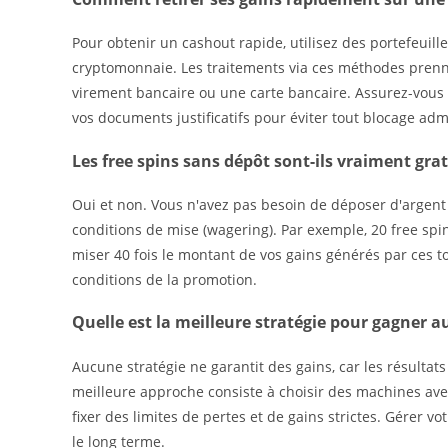
Pour obtenir un cashout rapide, utilisez des portefeuill
cryptomonnaie. Les traitements via ces méthodes prenn
virement bancaire ou une carte bancaire. Assurez-vous
vos documents justificatifs pour éviter tout blocage adm
Les free spins sans dépôt sont-ils vraiment grat
Oui et non. Vous n'avez pas besoin de déposer d'argent 
conditions de mise (wagering). Par exemple, 20 free sp
miser 40 fois le montant de vos gains générés par ces to
conditions de la promotion.
Quelle est la meilleure stratégie pour gagner 
Aucune stratégie ne garantit des gains, car les résulta
meilleure approche consiste à choisir des machines avec 
fixer des limites de pertes et de gains strictes. Gérer 
le long terme.