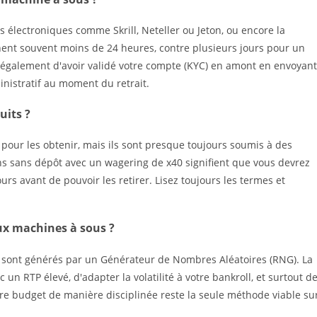
es électroniques comme Skrill, Neteller ou Jeton, ou encore la
ent souvent moins de 24 heures, contre plusieurs jours pour un
 également d'avoir validé votre compte (KYC) en amont en envoyant
inistratif au moment du retrait.
uits ?
pour les obtenir, mais ils sont presque toujours soumis à des
ins sans dépôt avec un wagering de x40 signifient que vous devrez
urs avant de pouvoir les retirer. Lisez toujours les termes et
aux machines à sous ?
ts sont générés par un Générateur de Nombres Aléatoires (RNG). La
un RTP élevé, d'adapter la volatilité à votre bankroll, et surtout d
votre budget de manière disciplinée reste la seule méthode viable su