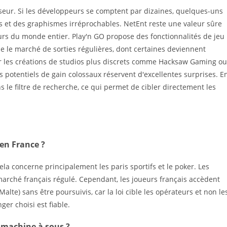
seur. Si les développeurs se comptent par dizaines, quelques-uns
et des graphismes irréprochables. NetEnt reste une valeur sûre
eurs du monde entier. Play'n GO propose des fonctionnalités de jeu
e le marché de sorties régulières, dont certaines deviennent
er les créations de studios plus discrets comme Hacksaw Gaming ou
potentiels de gain colossaux réservent d'excellentes surprises. E
s le filtre de recherche, ce qui permet de cibler directement les
 en France ?
Cela concerne principalement les paris sportifs et le poker. Les
marché français régulé. Cependant, les joueurs français accèdent
lte) sans être poursuivis, car la loi cible les opérateurs et non le
ger choisi est fiable.
 machine à sous ?