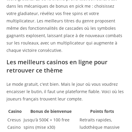
dans les mécaniques de bonus en pick me : choisissez
votre gladiateur, révélez vos free spins et votre
multiplicateur. Les meilleurs titres du genre proposent
même des fonctionnalités de cascades où les symboles
gagnants explosent, laissant place à de nouveaux combats
sur les rouleaux, avec un multiplicateur qui augmente à
chaque victoire consécutive.
Les meilleurs casinos en ligne pour
retrouver ce thème
Le mode gratuit, c'est bien. Mais le jour où vous voudrez
encaisser le butin, il faut une plateforme fiable. Voici où les
joueurs français trouvent leur compte.
Casino
Bonus de bienvenue
Points forts
Cresus
Jusqu'à 500€ + 100 free
Retraits rapides,
Casino
spins (mise x30)
ludothèque massive