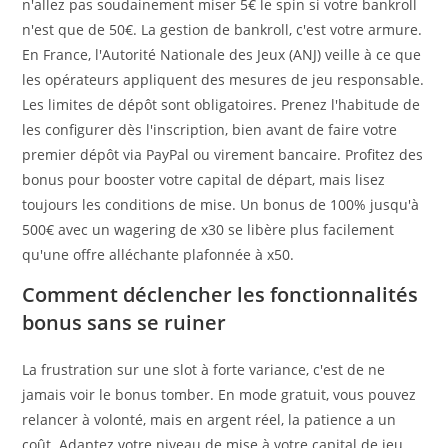
n'allez pas soudainement miser 5€ le spin si votre bankroll
n'est que de 50€. La gestion de bankroll, c'est votre armure.
En France, l'Autorité Nationale des Jeux (ANJ) veille à ce que
les opérateurs appliquent des mesures de jeu responsable.
Les limites de dépôt sont obligatoires. Prenez l'habitude de
les configurer dès l'inscription, bien avant de faire votre
premier dépôt via PayPal ou virement bancaire. Profitez des
bonus pour booster votre capital de départ, mais lisez
toujours les conditions de mise. Un bonus de 100% jusqu'à
500€ avec un wagering de x30 se libère plus facilement
qu'une offre alléchante plafonnée à x50.
Comment déclencher les fonctionnalités
bonus sans se ruiner
La frustration sur une slot à forte variance, c'est de ne
jamais voir le bonus tomber. En mode gratuit, vous pouvez
relancer à volonté, mais en argent réel, la patience a un
coût. Adaptez votre niveau de mise à votre capital de jeu.