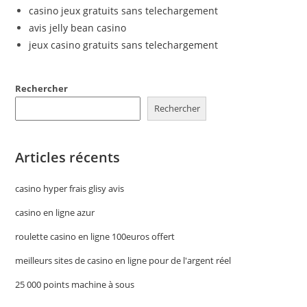
casino jeux gratuits sans telechargement
avis jelly bean casino
jeux casino gratuits sans telechargement
Rechercher
Rechercher
Articles récents
casino hyper frais glisy avis
casino en ligne azur
roulette casino en ligne 100euros offert
meilleurs sites de casino en ligne pour de l'argent réel
25 000 points machine à sous