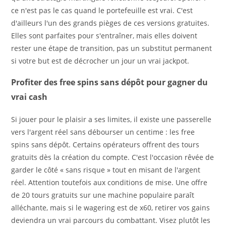
ce n'est pas le cas quand le portefeuille est vrai. C'est
d'ailleurs l'un des grands pièges de ces versions gratuites.
Elles sont parfaites pour s'entraîner, mais elles doivent
rester une étape de transition, pas un substitut permanent
si votre but est de décrocher un jour un vrai jackpot.
Profiter des free spins sans dépôt pour gagner du
vrai cash
Si jouer pour le plaisir a ses limites, il existe une passerelle
vers l'argent réel sans débourser un centime : les free
spins sans dépôt. Certains opérateurs offrent des tours
gratuits dès la création du compte. C'est l'occasion rêvée de
garder le côté « sans risque » tout en misant de l'argent
réel. Attention toutefois aux conditions de mise. Une offre
de 20 tours gratuits sur une machine populaire paraît
alléchante, mais si le wagering est de x60, retirer vos gains
deviendra un vrai parcours du combattant. Visez plutôt les