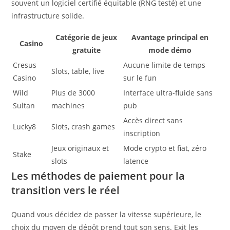
souvent un logiciel certifié équitable (RNG testé) et une
infrastructure solide.
Catégorie de jeux
Avantage principal en
Casino
gratuite
mode démo
Cresus
Aucune limite de temps
Slots, table, live
Casino
sur le fun
Wild
Plus de 3000
Interface ultra-fluide sans
Sultan
machines
pub
Accès direct sans
Lucky8
Slots, crash games
inscription
Jeux originaux et
Mode crypto et fiat, zéro
Stake
slots
latence
Les méthodes de paiement pour la
transition vers le réel
Quand vous décidez de passer la vitesse supérieure, le
choix du moyen de dépôt prend tout son sens. Exit les