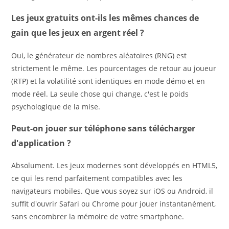
Les jeux gratuits ont-ils les mêmes chances de
gain que les jeux en argent réel ?
Oui, le générateur de nombres aléatoires (RNG) est
strictement le même. Les pourcentages de retour au joueur
(RTP) et la volatilité sont identiques en mode démo et en
mode réel. La seule chose qui change, c'est le poids
psychologique de la mise.
Peut-on jouer sur téléphone sans télécharger
d'application ?
Absolument. Les jeux modernes sont développés en HTML5,
ce qui les rend parfaitement compatibles avec les
navigateurs mobiles. Que vous soyez sur iOS ou Android, il
suffit d'ouvrir Safari ou Chrome pour jouer instantanément,
sans encombrer la mémoire de votre smartphone.