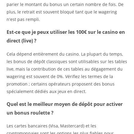
parier le montant du bonus un certain nombre de fois. De
plus, le retrait est souvent bloqué tant que le wagering
n'est pas rempli.
Est-ce que je peux utiliser les 100€ sur le casino en
direct (live) ?
Cela dépend entièrement du casino. La plupart du temps,
les bonus de dépôt classiques sont utilisables sur les tables
live, mais la contribution de ces tables au dégagement du
wagering est souvent de 0%. Vérifiez les termes de la
promotion ; certains opérateurs proposent des bonus
spécialement dédiés aux jeux en direct.
Quel est le meilleur moyen de dépôt pour activer
un bonus roulette ?
Les cartes bancaires (Visa, Mastercard) et les
cryptomonnaies sont les options les plus fiables pour