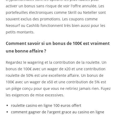
activer un bonus sans risque de voir l'offre annulée. Les
portefeuilles électroniques comme Skrill ou Neteller sont
souvent exclus des promotions. Les coupons comme
Neosurf ou Cashlib fonctionnent très bien aussi pour les
petits montants.
Comment savoir si un bonus de 100€ est vraiment
une bonne affaire ?
Regardez le wagering et la contribution de la roulette. Un
bonus de 100€ avec un wager de x20 et une contribution
roulette de 50% est une excellente affaire. Un bonus de
100€ avec un wager de x50 et une contribution de 5% est
un piège conçu pour que vous ne retiriez jamais rien. Fuyez
les exigences de mise excessives.
roulette casino en ligne 100 euros offert
comment gagner de l'argent grace au casino en ligne