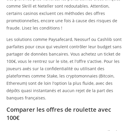
comme Skrill et Neteller sont redoutables. Attention,
certains casinos excluent ces méthodes des offres
promotionnelles, encore une fois à cause des risques de
fraude. Lisez les conditions !
Les solutions comme Paysafecard, Neosurf ou Cashlib sont
parfaites pour ceux qui veulent contrôler leur budget sans
partager de données bancaires. Vous achetez un ticket de
100€, vous le rentrez sur le site, et l'offre s'active. Pour les
joueurs axés sur la confidentialité ou utilisant des
plateformes comme Stake, les cryptomonnaies (Bitcoin,
Ethereum) sont de loin l'option la plus fluide, avec des
dépôts quasi instantanés et aucun rejet de la part des
banques françaises.
Comparer les offres de roulette avec
100€