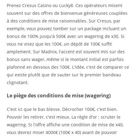
Prenez Cresus Casino ou Lucky8. Ces opérateurs misent
souvent sur des offres de bienvenue généreuses couplées
à des conditions de mise raisonnables. Sur Cresus, par
exemple, vous pouvez tomber sur un package incluant un
bonus de 100% jusqu'à 500€ avec un wagering de x30. Si
vous ne visez que les 100€, un dépôt de 100€ suffit
amplement. Sur Madnix, l'accent est souvent mis sur des
bonus sans wager, même si le montant initial est parfois
plafonné en dessous des 100€. L'idée, c'est de comparer ce
qui existe plutôt que de sauter sur le premier bandeau
clignotant.
Le piège des conditions de mise (wagering)
C'est ici que le bas blesse. Décrocher 100€, c'est bien.
Pouvoir les retirer, c'est mieux. La règle d'or : scruter le
wagering. Si l'offre affiche une condition de mise de x40,
vous devrez miser 4000€ (100€ x 40) avant de pouvoir