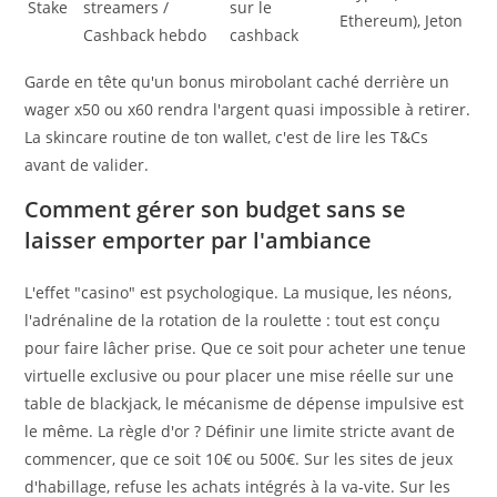
Stake
streamers /
sur le
Ethereum), Jeton
Cashback hebdo
cashback
Garde en tête qu'un bonus mirobolant caché derrière un
wager x50 ou x60 rendra l'argent quasi impossible à retirer.
La skincare routine de ton wallet, c'est de lire les T&Cs
avant de valider.
Comment gérer son budget sans se
laisser emporter par l'ambiance
L'effet "casino" est psychologique. La musique, les néons,
l'adrénaline de la rotation de la roulette : tout est conçu
pour faire lâcher prise. Que ce soit pour acheter une tenue
virtuelle exclusive ou pour placer une mise réelle sur une
table de blackjack, le mécanisme de dépense impulsive est
le même. La règle d'or ? Définir une limite stricte avant de
commencer, que ce soit 10€ ou 500€. Sur les sites de jeux
d'habillage, refuse les achats intégrés à la va-vite. Sur les