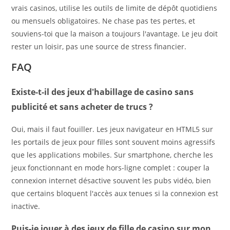
vrais casinos, utilise les outils de limite de dépôt quotidiens
ou mensuels obligatoires. Ne chase pas tes pertes, et
souviens-toi que la maison a toujours l'avantage. Le jeu doit
rester un loisir, pas une source de stress financier.
FAQ
Existe-t-il des jeux d'habillage de casino sans
publicité et sans acheter de trucs ?
Oui, mais il faut fouiller. Les jeux navigateur en HTML5 sur
les portails de jeux pour filles sont souvent moins agressifs
que les applications mobiles. Sur smartphone, cherche les
jeux fonctionnant en mode hors-ligne complet : couper la
connexion internet désactive souvent les pubs vidéo, bien
que certains bloquent l'accès aux tenues si la connexion est
inactive.
Puis-je jouer à des jeux de fille de casino sur mon