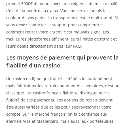
promet 5000€ de bonus avec une exigence de mise de x60,
c'est de la poudre aux yeux. Vous ne verrez jamais la
couleur de vos gains. La transparence est le maître-mot. Si
vous devez contacter le support pour comprendre
comment retirer votre argent, c'est mauvais signe. Les
meilleures plateformes affichent leurs limites de retrait et
leurs délais directement dans leur FAQ.
Les moyens de paiement qui prouvent la
fiabilité d'un casino
Un casino en ligne qui traite les dépôts instantanément
mais fait traîner les retraits pendant des semaines, c'est un
classique. Un casino français fiable se distingue par la
fluidité de ses paiements. Vos options de retrait doivent
être aussi variées que celles pour approvisionner votre
compte. Sur le marché français, on fait confiance aux
éternels Visa et Mastercard, mais aussi aux portefeuilles