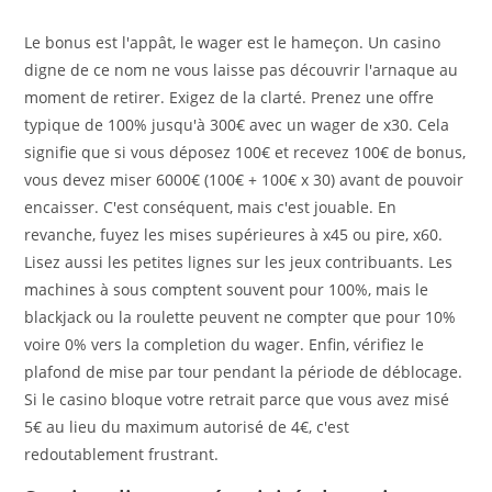
Le bonus est l'appât, le wager est le hameçon. Un casino
digne de ce nom ne vous laisse pas découvrir l'arnaque au
moment de retirer. Exigez de la clarté. Prenez une offre
typique de 100% jusqu'à 300€ avec un wager de x30. Cela
signifie que si vous déposez 100€ et recevez 100€ de bonus,
vous devez miser 6000€ (100€ + 100€ x 30) avant de pouvoir
encaisser. C'est conséquent, mais c'est jouable. En
revanche, fuyez les mises supérieures à x45 ou pire, x60.
Lisez aussi les petites lignes sur les jeux contribuants. Les
machines à sous comptent souvent pour 100%, mais le
blackjack ou la roulette peuvent ne compter que pour 10%
voire 0% vers la completion du wager. Enfin, vérifiez le
plafond de mise par tour pendant la période de déblocage.
Si le casino bloque votre retrait parce que vous avez misé
5€ au lieu du maximum autorisé de 4€, c'est
redoutablement frustrant.