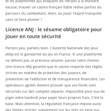
et les plateformes qui bloquent les retraits à la moindre
excuse, trouver un casino français fiable relève parfois du
parcours du combattant. Alors, où jouer l'esprit tranquille
sans se faire plumer ?
Licence ANJ : le sésame obligatoire pour
jouer en toute sécurité
Parlons peu, parlons bien. L'Autorité Nationale des Jeux
(ANJ) est le gendarme du jeu en France. Si une plateforme
ne détient pas ce précieux sésame, passez votre chemin.
Une licence ANJ garantit que le casino respecte des règles
strictes en matière de protection des joueurs, de
prévention de l'addiction et de transparence financière. Les
opérateurs agréés doivent prouver que vos fonds sont
sécurisés sur des comptes séparés. Impossible pour eux de
piger votre bankroll pour payer leurs propres frais. C'est la
base. Mais attention, la régulation française impose aussi
des limites strictes, notamment sur les slots en ligne qui