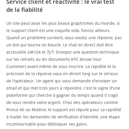
Service client et réactivité : le vrai test
de la fiabilité
Un site peut avoir les plus beaux graphismes du monde, si
le support client est une coquille vide, foncez ailleurs.
Quand un problème survient, vous voulez une réponse, pas
un bot qui tourne en boucle. Le chat en direct doit être
accessible 24h/24 et 7j/7. Envoyez une question technique
sur les retraits ou les documents KYC (Know Your
Customer) avant même de vous inscrire. La rapidité et la
précision de la réponse vous en diront long sur le sérieux
de l'opérateur. Un agent qui vous demande d'envoyer un
email et qui met trois jours à répondre, c'est le signe d'une
plateforme qui cherche à gagner du temps quand il s'agit
de vous rendre votre argent. Chez des opérateurs comme
Prince Ali ou Madnix, le support est réputé pour sa rapidité
à traiter les demandes de vérification d'identité, une étape
incontournable pour débloquer ses gains.