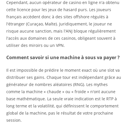
Cependant, aucun opérateur de casino en ligne n'a obtenu
cette licence pour les jeux de hasard purs. Les joueurs
français accèdent donc à des sites offshore régulés à
l'étranger (Curaçao, Malte). Juridiquement, le joueur ne
risque aucune sanction, mais l'ANJ bloque régulièrement
l'accès aux domaines de ces casinos, obligeant souvent à
utiliser des miroirs ou un VPN.
Comment savoir si une machine à sous va payer ?
Il est impossible de prédire le moment exact où une slot va
distribuer ses gains. Chaque tour est indépendant grâce au
générateur de nombres aléatoires (RNG). Les mythes
comme la machine « chaude » ou « froide » n'ont aucune
base mathématique. La seule vraie indication est le RTP à
long terme et la volatilité, qui définissent le comportement
global de la machine, pas le résultat de votre prochaine
session.