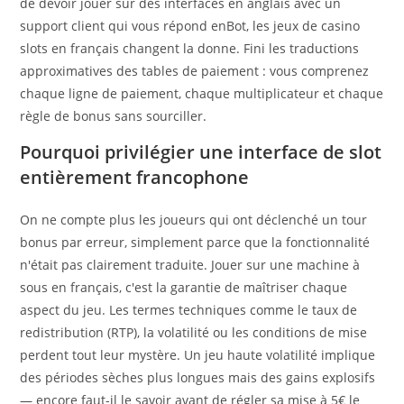
de devoir jouer sur des interfaces en anglais avec un
support client qui vous répond enBot, les jeux de casino
slots en français changent la donne. Fini les traductions
approximatives des tables de paiement : vous comprenez
chaque ligne de paiement, chaque multiplicateur et chaque
règle de bonus sans sourciller.
Pourquoi privilégier une interface de slot
entièrement francophone
On ne compte plus les joueurs qui ont déclenché un tour
bonus par erreur, simplement parce que la fonctionnalité
n'était pas clairement traduite. Jouer sur une machine à
sous en français, c'est la garantie de maîtriser chaque
aspect du jeu. Les termes techniques comme le taux de
redistribution (RTP), la volatilité ou les conditions de mise
perdent tout leur mystère. Un jeu haute volatilité implique
des périodes sèches plus longues mais des gains explosifs
— encore faut-il le savoir avant de régler sa mise à 5€ le