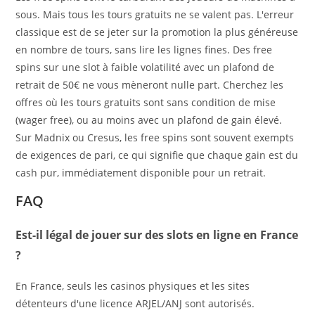
sous. Mais tous les tours gratuits ne se valent pas. L'erreur
classique est de se jeter sur la promotion la plus généreuse
en nombre de tours, sans lire les lignes fines. Des free
spins sur une slot à faible volatilité avec un plafond de
retrait de 50€ ne vous mèneront nulle part. Cherchez les
offres où les tours gratuits sont sans condition de mise
(wager free), ou au moins avec un plafond de gain élevé.
Sur Madnix ou Cresus, les free spins sont souvent exempts
de exigences de pari, ce qui signifie que chaque gain est du
cash pur, immédiatement disponible pour un retrait.
FAQ
Est-il légal de jouer sur des slots en ligne en France
?
En France, seuls les casinos physiques et les sites
détenteurs d'une licence ARJEL/ANJ sont autorisés.