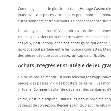
Commençons par le plus important : Huuuge Casino n'est
jouez avec des pièces virtuelles, et peu importe le mont
euros sonnants et trébuchants. Le concept repose sur le f
Le catalogue est massif. Vous retrouverez des centaine
rouleaux aux slots ultra-modernes avec des dizaines de 
ces jeux, c'est la fréquence des petits gains qui donne
jackpot social partagé entre les joueurs connectés. Mais
des pièces dès que vous passez un cap de difficulté.
Achats intégrés et stratégie de jeu gra
On ne va pas se mentir : si vous téléchargez l'applicati
pièces, des passes VIP, des boosters de gains... Les m
virtuelle. Comment éviter de dépenser des centaines d'e
La clé, c'est la discipline. Utilisez les bonus horaires 
cadeaux de connexion. Rejoignez un club actif le plus v