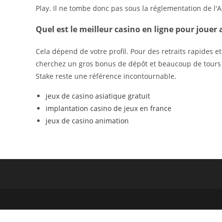
Play. Il ne tombe donc pas sous la réglementation de l'A
Quel est le meilleur casino en ligne pour jouer 
Cela dépend de votre profil. Pour des retraits rapides e
cherchez un gros bonus de dépôt et beaucoup de tours gra
Stake reste une référence incontournable.
jeux de casino asiatique gratuit
implantation casino de jeux en france
jeux de casino animation