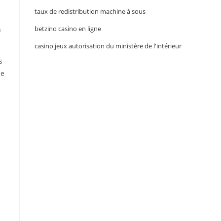
taux de redistribution machine à sous
betzino casino en ligne
n
casino jeux autorisation du ministère de l'intérieur
s
de
e