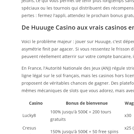
jetons, ce qui vous permet de tenir plus longtemps sans
spéciaux ou les tournois qui distribuent des récompens
pertes : fermez l'appli, attendez le prochain bonus gratu
De Huuuge Casino aux vrais casinos en
Voici le problème majeur : jouer sur Huuuge, c'est dépen
asymétrie finit par agacer. Si vous ressentez le frisson
peuvent réellement atterrir sur votre compte bancaire, 
En France, l'Autorité Nationale des Jeux (ANJ) régule st
ligne légal sur le sol français, mais les casinos hors lice
proposent de véritables chances de gagner. Des platef
mêmes mécaniques de slots que vous adorez, mais avec d
Casino
Bonus de bienvenue
Wage
100% jusqu'à 500€ + 200 tours
Lucky8
x30
gratuits
Cresus
x25 
150% jusqu'à 500€ + 50 free spins