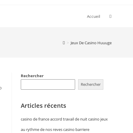
Accueil
>
Jeux De Casino Huuuge
Rechercher
Rechercher
o
Articles récents
casino de france accord travail de nuit casino jeux
au rythme de nos reves casino barriere