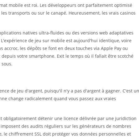
rmat mobile est roi. Les développeurs ont parfaitement optimisé
 les transports ou sur le canapé. Heureusement, les vrais casinos
ications natives ultra-fluides ou des versions web adaptatives
'expérience de jeu sur mobile est aujourd'hui identique, voire
ns accroc, les dépôts se font en deux touches via Apple Pay ou
 depuis votre smartphone. Exit le temps où il fallait être scotché
 sous.
ce de jeu d'argent, puisqu'il n'y a pas d'argent à gagner. C'est u
donne change radicalement quand vous passez aux vraies
it obligatoirement détenir une licence délivrée par une juridiction
 imposent des audits réguliers sur les générateurs de nombres
re, le chiffrement SSL doit protéger vos données personnelles et