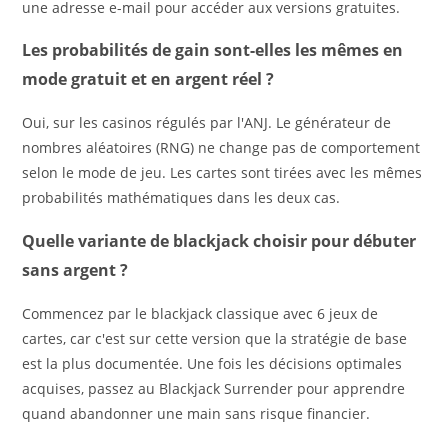
une adresse e-mail pour accéder aux versions gratuites.
Les probabilités de gain sont-elles les mêmes en
mode gratuit et en argent réel ?
Oui, sur les casinos régulés par l'ANJ. Le générateur de
nombres aléatoires (RNG) ne change pas de comportement
selon le mode de jeu. Les cartes sont tirées avec les mêmes
probabilités mathématiques dans les deux cas.
Quelle variante de blackjack choisir pour débuter
sans argent ?
Commencez par le blackjack classique avec 6 jeux de
cartes, car c'est sur cette version que la stratégie de base
est la plus documentée. Une fois les décisions optimales
acquises, passez au Blackjack Surrender pour apprendre
quand abandonner une main sans risque financier.