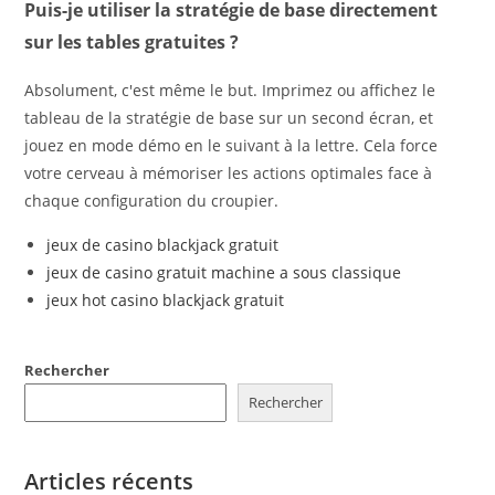
Puis-je utiliser la stratégie de base directement
sur les tables gratuites ?
Absolument, c'est même le but. Imprimez ou affichez le
tableau de la stratégie de base sur un second écran, et
jouez en mode démo en le suivant à la lettre. Cela force
votre cerveau à mémoriser les actions optimales face à
chaque configuration du croupier.
jeux de casino blackjack gratuit
jeux de casino gratuit machine a sous classique
jeux hot casino blackjack gratuit
Rechercher
Rechercher
Articles récents