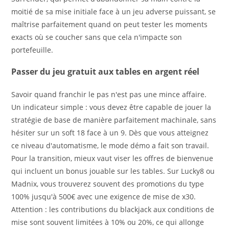
moitié de sa mise initiale face à un jeu adverse puissant, se
maîtrise parfaitement quand on peut tester les moments
exacts où se coucher sans que cela n'impacte son
portefeuille.
Passer du jeu gratuit aux tables en argent réel
Savoir quand franchir le pas n'est pas une mince affaire.
Un indicateur simple : vous devez être capable de jouer la
stratégie de base de manière parfaitement machinale, sans
hésiter sur un soft 18 face à un 9. Dès que vous atteignez
ce niveau d'automatisme, le mode démo a fait son travail.
Pour la transition, mieux vaut viser les offres de bienvenue
qui incluent un bonus jouable sur les tables. Sur Lucky8 ou
Madnix, vous trouverez souvent des promotions du type
100% jusqu'à 500€ avec une exigence de mise de x30.
Attention : les contributions du blackjack aux conditions de
mise sont souvent limitées à 10% ou 20%, ce qui allonge