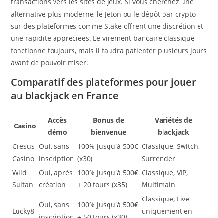
transactions vers les sites de jeux. Si vous cherchez une
alternative plus moderne, le Jeton ou le dépôt par crypto
sur des plateformes comme Stake offrent une discrétion et
une rapidité appréciées. Le virement bancaire classique
fonctionne toujours, mais il faudra patienter plusieurs jours
avant de pouvoir miser.
Comparatif des plateformes pour jouer
au blackjack en France
Accès
Bonus de
Variétés de
Casino
démo
bienvenue
blackjack
Cresus
Oui, sans
100% jusqu'à 500€
Classique, Switch,
Casino
inscription
(x30)
Surrender
Wild
Oui, après
100% jusqu'à 500€
Classique, VIP,
Sultan
création
+ 20 tours (x35)
Multimain
Classique, Live
Oui, sans
100% jusqu'à 500€
Lucky8
uniquement en
inscription
+ 50 tours (x30)