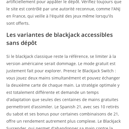
artificiellement pour appâter le dépôt. Vérifiez toujours que
le site est contrôlé par une autorité reconnue, comme l'ANJ
en France, qui veille à l'équité des jeux même lorsqu'ils
sont offerts.
Les variantes de blackjack accessibles
sans dépôt
Si le blackjack classique reste la référence, se limiter à la
version américaine serait dommage. Le mode gratuit est
justement fait pour explorer. Prenez le Blackjack Switch :
vous jouez deux mains simultanément et pouvez échanger
la deuxième carte de chaque main. La stratégie optimale y
est totalement différente et demande un temps
d'adaptation que seules des centaines de mains gratuites
permettront d'assimiler. Le Spanish 21, avec ses 10 retirés
du sabot et ses bonus pour certaines combinaisons de 21,
offre un rendement autrement plus complexe. Le Blackjack
Surrender, qui permet d'abandonner sa main contre la