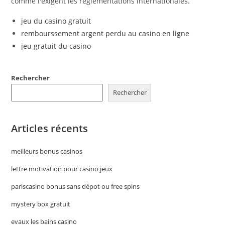
comme l'exigent les réglementations internationales.
jeu du casino gratuit
rembourssement argent perdu au casino en ligne
jeu gratuit du casino
Rechercher
Rechercher
Articles récents
meilleurs bonus casinos
lettre motivation pour casino jeux
pariscasino bonus sans dépot ou free spins
mystery box gratuit
evaux les bains casino