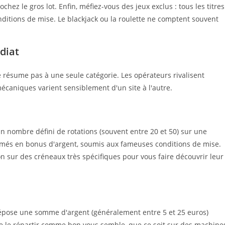
ez le gros lot. Enfin, méfiez-vous des jeux exclus : tous les titres
ditions de mise. Le blackjack ou la roulette ne comptent souvent
diat
 résume pas à une seule catégorie. Les opérateurs rivalisent
mécaniques varient sensiblement d'un site à l'autre.
un nombre défini de rotations (souvent entre 20 et 50) sur une
ormés en bonus d'argent, soumis aux fameuses conditions de mise.
on sur des créneaux très spécifiques pour vous faire découvrir leur
 dépose une somme d'argent (généralement entre 5 et 25 euros)
de le répartir comme bon vous semble, que ce soit sur des machine