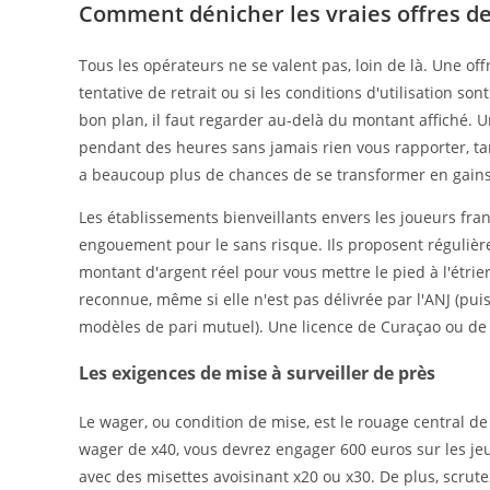
Comment dénicher les vraies offres de
Tous les opérateurs ne se valent pas, loin de là. Une off
tentative de retrait ou si les conditions d'utilisation son
bon plan, il faut regarder au-delà du montant affiché.
pendant des heures sans jamais rien vous rapporter, t
a beaucoup plus de chances de se transformer en gains
Les établissements bienveillants envers les joueurs fra
engouement pour le sans risque. Ils proposent régulièr
montant d'argent réel pour vous mettre le pied à l'étrier
reconnue, même si elle n'est pas délivrée par l'ANJ (pu
modèles de pari mutuel). Une licence de Curaçao ou de 
Les exigences de mise à surveiller de près
Le wager, ou condition de mise, est le rouage central de
wager de x40, vous devrez engager 600 euros sur les jeu
avec des misettes avoisinant x20 ou x30. De plus, scrutez 