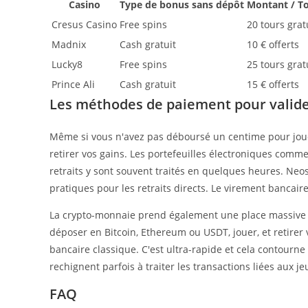
Casino
Type de bonus sans dépôt
Montant / T
Cresus Casino
Free spins
20 tours grat
Madnix
Cash gratuit
10 € offerts
Lucky8
Free spins
25 tours grat
Prince Ali
Cash gratuit
15 € offerts
Les méthodes de paiement pour valider
Même si vous n'avez pas déboursé un centime pour joue
retirer vos gains. Les portefeuilles électroniques comme 
retraits y sont souvent traités en quelques heures. Neo
pratiques pour les retraits directs. Le virement bancaire 
La crypto-monnaie prend également une place massive d
déposer en Bitcoin, Ethereum ou USDT, jouer, et retirer 
bancaire classique. C'est ultra-rapide et cela contourne
rechignent parfois à traiter les transactions liées aux je
FAQ