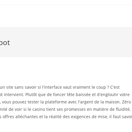
pot
 site sans savoir si l'interface vaut vraiment le coup ? C'est
 intervient. Plutôt que de foncer tête baissée et d'engloutir votre
vous pouvez tester la plateforme avec l'argent de la maison. Zéro
unité de voir si le casino tient ses promesses en matière de fluidité,
 offres alléchantes et la réalité des exigences de mise, il faut savoi