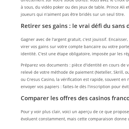
à sous, du vidéo poker ou des jeux de table. Prince Ali e
joueurs qui n'aiment pas être bridés sur un seul titre.
Retirer ses gains : le vrai défi du sans
Gagner avec de l'argent gratuit, c'est jouissif. Encaiss
virer vos gains sur votre compte bancaire ou votre porte
identité. C'est une étape obligatoire, imposée par les r
Préparez vos documents : pièce d'identité en cours de val
relevé de votre méthode de paiement (Neteller, Skrill, 
ou Cresus Casino, la vérification est rapide, souvent en
envoyer vos papiers : faites-le dès l'inscription pour év
Comparer les offres des casinos fran
Pour y voir plus clair, voici un aperçu de ce que propos
évoluent constamment, mais cette comparaison donne 