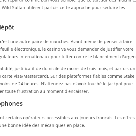
t Wild Sultan utilisent parfois cette approche pour séduire les
 dépôt
er, c'est une autre paire de manches. Avant même de penser à faire
feuille électronique, le casino va vous demander de justifier votre
égulateurs internationaux pour lutter contre le blanchiment d'argen
idité, justificatif de domicile de moins de trois mois, et parfois un
ou carte Visa/Mastercard). Sur des plateformes fiables comme Stake
 moins de 24 heures. N'attendez pas d'avoir touché le jackpot pour
iter toute frustration au moment d'encaisser.
cophones
ent certains opérateurs accessibles aux joueurs français. Les offres
une bonne idée des mécaniques en place.