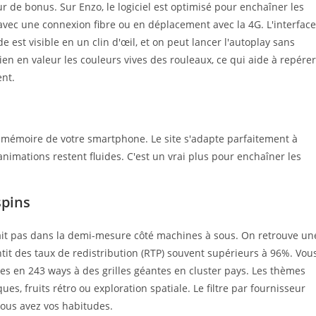
ur de bonus. Sur Enzo, le logiciel est optimisé pour enchaîner les
avec une connexion fibre ou en déplacement avec la 4G. L'interface
e est visible en un clin d'œil, et on peut lancer l'autoplay sans
en en valeur les couleurs vives des rouleaux, ce qui aide à repérer
ent.
a mémoire de votre smartphone. Le site s'adapte parfaitement à
 animations restent fluides. C'est un vrai plus pour enchaîner les
spins
 fait pas dans la demi-mesure côté machines à sous. On retrouve un
tit des taux de redistribution (RTP) souvent supérieurs à 96%. Vou
s en 243 ways à des grilles géantes en cluster pays. Les thèmes
iques, fruits rétro ou exploration spatiale. Le filtre par fournisseur
vous avez vos habitudes.