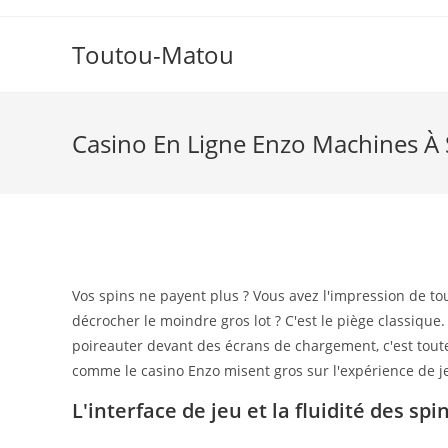
Skip
to
Toutou-Matou
content
Casino En Ligne Enzo Machines À
Vos spins ne payent plus ? Vous avez l'impression de 
décrocher le moindre gros lot ? C'est le piège classiqu
poireauter devant des écrans de chargement, c'est toute
comme le casino Enzo misent gros sur l'expérience de je
L'interface de jeu et la fluidité des spi