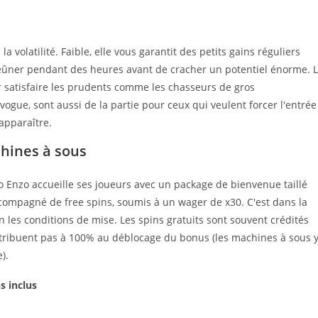
a volatilité. Faible, elle vous garantit des petits gains réguliers
a jeûner pendant des heures avant de cracher un potentiel énorme. 
r satisfaire les prudents comme les chasseurs de gros
vogue, sont aussi de la partie pour ceux qui veulent forcer l'entrée
apparaître.
chines à sous
no Enzo accueille ses joueurs avec un package de bienvenue taillé
compagné de free spins, soumis à un wager de x30. C'est dans la
 les conditions de mise. Les spins gratuits sont souvent crédités
ontribuent pas à 100% au déblocage du bonus (les machines à sous 
).
s inclus