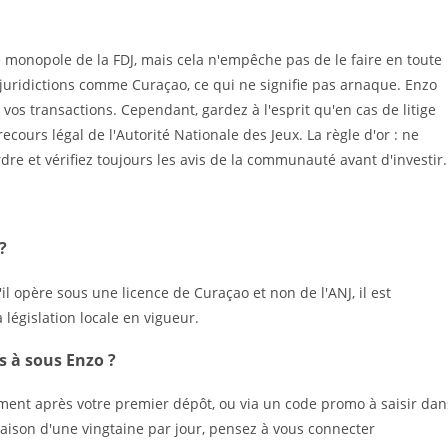
 monopole de la FDJ, mais cela n'empêche pas de le faire en toute
 juridictions comme Curaçao, ce qui ne signifie pas arnaque. Enzo
vos transactions. Cependant, gardez à l'esprit qu'en cas de litige
ecours légal de l'Autorité Nationale des Jeux. La règle d'or : ne
e et vérifiez toujours les avis de la communauté avant d'investir.
?
'il opère sous une licence de Curaçao et non de l'ANJ, il est
 législation locale en vigueur.
s à sous Enzo ?
ment après votre premier dépôt, ou via un code promo à saisir dan
à raison d'une vingtaine par jour, pensez à vous connecter