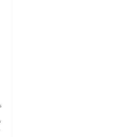
s
s
.