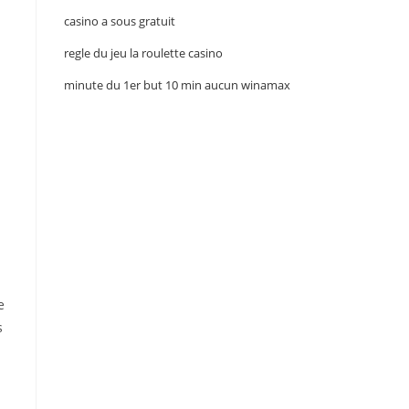
casino a sous gratuit
regle du jeu la roulette casino
minute du 1er but 10 min aucun winamax
e
s