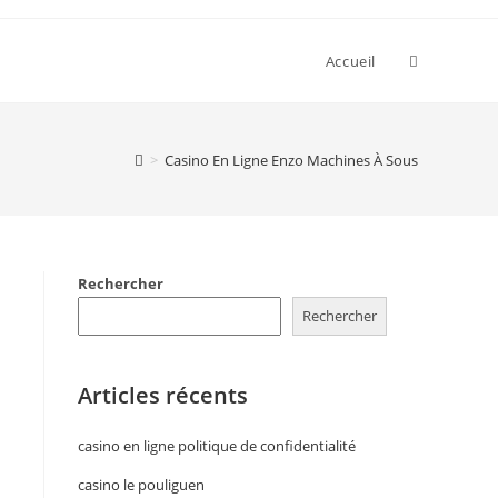
Accueil
>
Casino En Ligne Enzo Machines À Sous
Rechercher
Rechercher
Articles récents
casino en ligne politique de confidentialité
casino le pouliguen