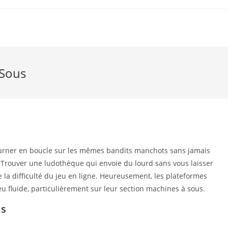
 Sous
tourner en boucle sur les mêmes bandits manchots sans jamais
e. Trouver une ludothèque qui envoie du lourd sans vous laisser
 la difficulté du jeu en ligne. Heureusement, les plateformes
u fluide, particulièrement sur leur section machines à sous.
ns