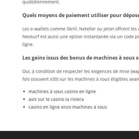
quotidiennement.
Quels moyens de paiement utiliser pour dépos
Les e-wallets comme Skrill, Neteller ou Jeton offrent le
Neosurf est aussi une option instantanée via un code pr
ligne.
Les gains issus des bonus de machines à sous so
Oui, à condition de respecter les exigences de mise (w
fois (souvent x30) sur les machines à sous éligibles ava
machines à sous casino en ligne
avis sur le casino la riviera
casino en ligne enzo machines à sous