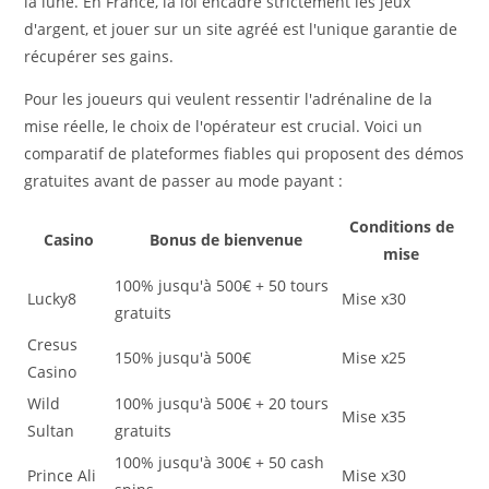
la lune. En France, la loi encadre strictement les jeux
d'argent, et jouer sur un site agréé est l'unique garantie de
récupérer ses gains.
Pour les joueurs qui veulent ressentir l'adrénaline de la
mise réelle, le choix de l'opérateur est crucial. Voici un
comparatif de plateformes fiables qui proposent des démos
gratuites avant de passer au mode payant :
Conditions de
Casino
Bonus de bienvenue
mise
100% jusqu'à 500€ + 50 tours
Lucky8
Mise x30
gratuits
Cresus
150% jusqu'à 500€
Mise x25
Casino
Wild
100% jusqu'à 500€ + 20 tours
Mise x35
Sultan
gratuits
100% jusqu'à 300€ + 50 cash
Prince Ali
Mise x30