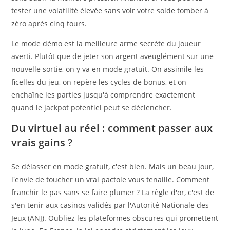
tester une volatilité élevée sans voir votre solde tomber à
zéro après cinq tours.
Le mode démo est la meilleure arme secrète du joueur
averti. Plutôt que de jeter son argent aveuglément sur une
nouvelle sortie, on y va en mode gratuit. On assimile les
ficelles du jeu, on repère les cycles de bonus, et on
enchaîne les parties jusqu'à comprendre exactement
quand le jackpot potentiel peut se déclencher.
Du virtuel au réel : comment passer aux
vrais gains ?
Se délasser en mode gratuit, c'est bien. Mais un beau jour,
l'envie de toucher un vrai pactole vous tenaille. Comment
franchir le pas sans se faire plumer ? La règle d'or, c'est de
s'en tenir aux casinos validés par l'Autorité Nationale des
Jeux (ANJ). Oubliez les plateformes obscures qui promettent