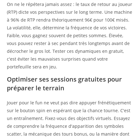
On ne le répétera jamais assez : le taux de retour au joueur
(RTP) dicte vos perspectives sur le long terme. Une machine
à 96% de RTP rendra théoriquement 96€ pour 100€ misés.
La volatilité, elle, détermine la fréquence de vos victoires.
Faible, vous gagnez souvent de petites sommes. Élevée,
vous pouvez rester à sec pendant très longtemps avant de
décrocher le gros lot. Tester ces dynamiques en gratuit,
c'est éviter les mauvaises surprises quand votre
portefeuille sera en jeu.
Optimiser ses sessions gratuites pour
préparer le terrain
Jouer pour le fun ne veut pas dire appuyer frénétiquement
sur le bouton spin en espérant que la chance tourne. C'est
un entraînement. Fixez-vous des objectifs virtuels. Essayez
de comprendre la fréquence d'apparition des symboles
scatter, la mécanique des tours bonus, ou la manière dont