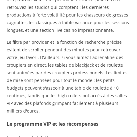
retrouvez les studios qui comptent : les dernières
productions à forte volatilité pour les chasseurs de grosses
cagnottes, les classiques à faible variance pour les sessions
longues, et une section live casino impressionnante.
Le filtre par provider et la fonction de recherche précise
évitent de scroller pendant des minutes pour retrouver
votre jeu favori. D'ailleurs, si vous aimez l'adrénaline des
croupiers en direct, les tables de blackjack et de roulette
sont animées par des croupiers professionnels. Les limites
de mise sont pensées pour tout le monde : les petits
budgets peuvent s'asseoir à une table de roulette à 10
centimes, tandis que les high rollers ont accès à des salles
VIP avec des plafonds grimpant facilement à plusieurs
milliers d'euros.
Le programme VIP et les récompenses