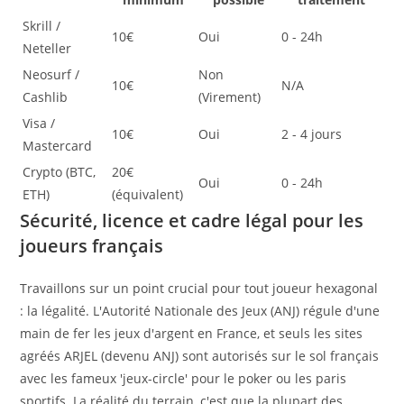
Skrill /
10€
Oui
0 - 24h
Neteller
Neosurf /
Non
10€
N/A
Cashlib
(Virement)
Visa /
10€
Oui
2 - 4 jours
Mastercard
Crypto (BTC,
20€
Oui
0 - 24h
ETH)
(équivalent)
Sécurité, licence et cadre légal pour les
joueurs français
Travaillons sur un point crucial pour tout joueur hexagonal
: la légalité. L'Autorité Nationale des Jeux (ANJ) régule d'une
main de fer les jeux d'argent en France, et seuls les sites
agréés ARJEL (devenu ANJ) sont autorisés sur le sol français
avec les fameux 'jeux-circle' pour le poker ou les paris
sportifs. La réalité du terrain, c'est que la plupart des