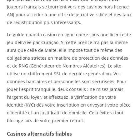
joueurs français se tournent vers des casinos hors licence
ANJ pour accéder à une offre de jeux diversifiée et des taux
de redistribution plus intéressants.
Le golden panda casino en ligne opère sous une licence de
jeu délivrée par Curaçao. Si cette licence n'a pas la même
aura que celle de Malte, elle impose tout de même des
obligations strictes en matière de protection des données
et de RNG (Générateur de Nombres Aléatoires). Le site
utilise un chiffrement SSL de dernière génération. Vos
données bancaires et personnelles sont sécurisées. Pour
jouer l'esprit tranquille, deux conseils : ne misez jamais
l'argent du loyer, et effectuez la vérification de votre
identité (KYC) dès votre inscription en envoyant votre pièce
d'identité et un justificatif de domicile. Cela évitera tout
blocage lors de votre premier retrait.
Casinos alternatifs fiables