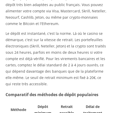
dépôt très bien adaptées au public français. Vous pouvez
alimenter votre compte via Visa, Mastercard, Skrill, Neteller,
Neosurf, Cashlib, Jeton, ou même par crypto-monnaies
comme le Bitcoin et l'Ethereum.
Le dépôt est instantané, c'est la norme. Là où le casino se
démarque, c'est sur la vitesse de retrait. Les portefeuilles
électroniques (Skrill, Neteller, Jeton) et la crypto sont traités
sous 24 heures, parfois en moins de deux heures si votre
compte est déjà vérifié. Pour les virements bancaires et les
cartes, comptez le délai standard de 2 à 4 jours ouvrés, ce
qui dépend davantage des banques que de la plateforme
elle-même. Le seuil de retrait minimum est fixé à 20€, ce
qui reste très accessible.
Comparatif des méthodes de dépôt populaires
Dépôt
Retrait
Délai de
Méthode
minimum
possible
traitement