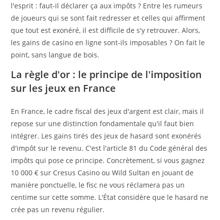
l'esprit : faut-il déclarer ça aux impôts ? Entre les rumeurs
de joueurs qui se sont fait redresser et celles qui affirment
que tout est exonéré, il est difficile de s'y retrouver. Alors,
les gains de casino en ligne sont-ils imposables ? On fait le
point, sans langue de bois.
La règle d'or : le principe de l'imposition
sur les jeux en France
En France, le cadre fiscal des jeux d'argent est clair, mais il
repose sur une distinction fondamentale qu'il faut bien
intégrer. Les gains tirés des jeux de hasard sont exonérés
d'impôt sur le revenu. C'est l'article 81 du Code général des
impôts qui pose ce principe. Concrètement, si vous gagnez
10 000 € sur Cresus Casino ou Wild Sultan en jouant de
manière ponctuelle, le fisc ne vous réclamera pas un
centime sur cette somme. L'État considère que le hasard ne
crée pas un revenu régulier.