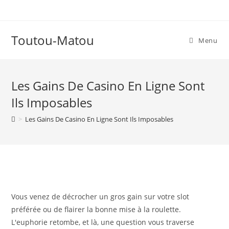
Skip
to
content
Toutou-Matou
Menu
Les Gains De Casino En Ligne Sont
Ils Imposables
>
Les Gains De Casino En Ligne Sont Ils Imposables
Vous venez de décrocher un gros gain sur votre slot
préférée ou de flairer la bonne mise à la roulette.
L'euphorie retombe, et là, une question vous traverse