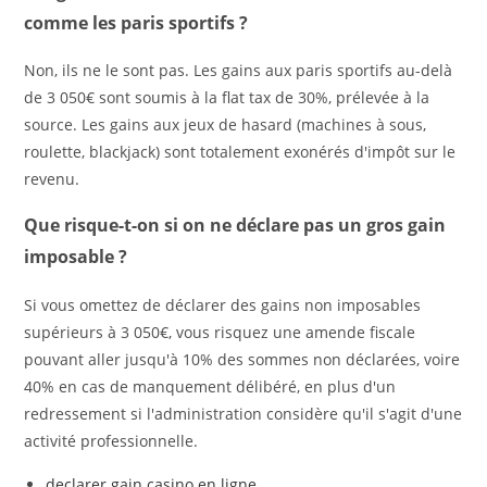
comme les paris sportifs ?
Non, ils ne le sont pas. Les gains aux paris sportifs au-delà
de 3 050€ sont soumis à la flat tax de 30%, prélevée à la
source. Les gains aux jeux de hasard (machines à sous,
roulette, blackjack) sont totalement exonérés d'impôt sur le
revenu.
Que risque-t-on si on ne déclare pas un gros gain
imposable ?
Si vous omettez de déclarer des gains non imposables
supérieurs à 3 050€, vous risquez une amende fiscale
pouvant aller jusqu'à 10% des sommes non déclarées, voire
40% en cas de manquement délibéré, en plus d'un
redressement si l'administration considère qu'il s'agit d'une
activité professionnelle.
declarer gain casino en ligne