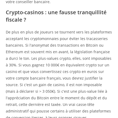
votre conseiller bancaire.
Crypto-casinos : une fausse tranquillité
fiscale ?
De plus en plus de joueurs se tournent vers les plateformes
acceptant les cryptomonnaies pour éviter les tracasseries
bancaires. Si l'anonymat des transactions en Bitcoin ou
Ethereum est souvent mis en avant, la législation française
a durci le ton. Les plus-values crypto, elles, sont imposables
à 30%. Si vous gagnez 10 000€ en équivalent crypto sur un
casino et que vous convertissez ces crypto en euros sur
votre compte bancaire français, vous devrez justifier la
source. Si c'est un gain de casino, il est non imposable
(mais à déclarer si > 3 050€). Si c'est une plus-value liée à
l'appréciation du Bitcoin entre le moment du dépôt et du
retrait, cette dernière est taxée. Un vrai casse-tête
administratif qui pousse certains à utiliser des plateformes
de conversion tierces, à leurs propres risques.