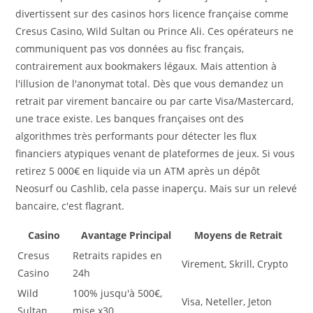
divertissent sur des casinos hors licence française comme
Cresus Casino, Wild Sultan ou Prince Ali. Ces opérateurs ne
communiquent pas vos données au fisc français,
contrairement aux bookmakers légaux. Mais attention à
l'illusion de l'anonymat total. Dès que vous demandez un
retrait par virement bancaire ou par carte Visa/Mastercard,
une trace existe. Les banques françaises ont des
algorithmes très performants pour détecter les flux
financiers atypiques venant de plateformes de jeux. Si vous
retirez 5 000€ en liquide via un ATM après un dépôt
Neosurf ou Cashlib, cela passe inaperçu. Mais sur un relevé
bancaire, c'est flagrant.
Casino
Avantage Principal
Moyens de Retrait
Cresus
Retraits rapides en
Virement, Skrill, Crypto
Casino
24h
Wild
100% jusqu'à 500€,
Visa, Neteller, Jeton
Sultan
mise x30