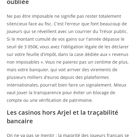
oubliée
Ne pas être imposable ne signifie pas rester totalement
silencieux face au fisc. C'est l'erreur que font beaucoup de
joueurs qui se réveillent avec un courrier du Trésor public.
Si le montant cumulé de vos gains sur l'année dépasse le
seuil de 3 050€, vous avez l'obligation légale de les déclarer
sur votre feuille d'impôt, dans la case dédiée aux « revenus
non imposables ». Vous ne paierez pas un centime de plus,
mais votre banquier, qui voit arriver des virements de
plusieurs milliers d'euros depuis des plateformes
internationales, pourrait bien faire un signalement. Mieux
vaut jouer la transparence pour éviter un blocage de
compte ou une vérification de patrimoine.
Les casinos hors Arjel et la traçabilité
bancaire
On ne va pas se mentir : la majorité des joueurs français se