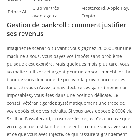
Club VIP très
Mastercard, Apple Pay,
Prince Ali
avantageux
Crypto
Gestion de bankroll : comment justifier
ses revenus
Imaginez le scénario suivant : vous gagnez 20 000€ sur une
machine à sous. Vous payez vos impôts sans problème
puisque c'est exonéré. Mais quelques mois plus tard, vous
souhaitez utiliser cet argent pour un apport immobilier. La
banque vous demande de prouver la provenance de ces
fonds. Si vous n'avez jamais déclaré ces gains (même non
imposables), vous êtes dans une position délicate. Le
conseil vétéran : gardez systématiquement une trace de
vos dépôts et de vos retraits. Si vous avez déposé 2 000€ via
Skrill ou Paysafecard, conservez les reçus. Cela prouve que
votre gain net est la différence entre ce que vous avez sorti
et ce que vous avez injecté, ce qui rassurera grandement