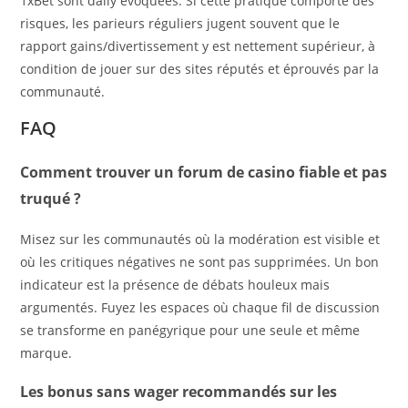
1xBet sont daily évoquées. Si cette pratique comporte des
risques, les parieurs réguliers jugent souvent que le
rapport gains/divertissement y est nettement supérieur, à
condition de jouer sur des sites réputés et éprouvés par la
communauté.
FAQ
Comment trouver un forum de casino fiable et pas
truqué ?
Misez sur les communautés où la modération est visible et
où les critiques négatives ne sont pas supprimées. Un bon
indicateur est la présence de débats houleux mais
argumentés. Fuyez les espaces où chaque fil de discussion
se transforme en panégyrique pour une seule et même
marque.
Les bonus sans wager recommandés sur les