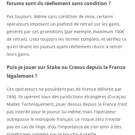
forums sont-ils réellement sans condition ?
Pas toujours. Même sans condition de mise, certains
opérateurs imposent un plafond de retrait sur les gains
générés par ces promotions (par exemple, maximum 100€
de retrait). Lisez toujours les termes complets, et vérifiez ce
qu'en disent les joueurs ayant réellement réussi à retirer
leurs gains.
Puis-je jouer sur Stake ou Cresus depuis la France
légalement ?
Ces opérateurs ne possèdent pas de licence délivrée par
l'ANJ. Ils opèrent sous des juridictions étrangères (Curaçao,
Malte). Techniquement, jouer dessus depuis la France n'est
pas interdit pour le joueur lui-même, mais l'opérateur
outrepasse le monopole français. Le risque zéro n'existe
pas en cas de litige, d'où l'importance de s'en tenir à des
plateformes validées par le bouche-à-oreille.