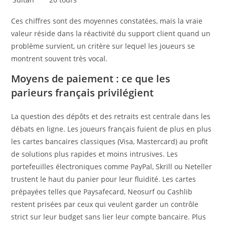
Ces chiffres sont des moyennes constatées, mais la vraie
valeur réside dans la réactivité du support client quand un
problème survient, un critère sur lequel les joueurs se
montrent souvent très vocal.
Moyens de paiement : ce que les
parieurs français privilégient
La question des dépôts et des retraits est centrale dans les
débats en ligne. Les joueurs français fuient de plus en plus
les cartes bancaires classiques (Visa, Mastercard) au profit
de solutions plus rapides et moins intrusives. Les
portefeuilles électroniques comme PayPal, Skrill ou Neteller
trustent le haut du panier pour leur fluidité. Les cartes
prépayées telles que Paysafecard, Neosurf ou Cashlib
restent prisées par ceux qui veulent garder un contrôle
strict sur leur budget sans lier leur compte bancaire. Plus