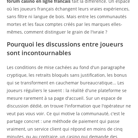
forum casino en ligne francais
fait la différence. Un espace
où les joueurs français échangent leurs vraies expériences,
sans filtre ni langue de bois. Mais entre les communautés
mortes et les faux comptes créés par les marques elles-
mêmes, comment distinguer le grain de l'ivraie ?
Pourquoi les discussions entre joueurs
sont incontournables
Les conditions de mise cachées au fond d'un paragraphe
cryptique, les retraits bloqués sans justification, les bonus
qui se transforment en cauchemar bureaucratique... Les
joueurs réguliers le savent : la réalité d'une plateforme se
mesure rarement à sa page d'accueil. Sur un espace de
discussion dédié, on trouve l'information que l'opérateur ne
veut pas vous voir. Ce qui motive la communauté, c'est le
partage concret : une méthode de paiement qui passe
vraiment, un service client qui répond en moins de cinq
minutes, ou au contraire, un casino qui demande des