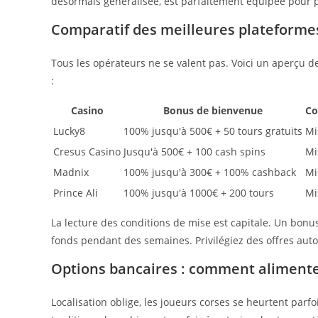
désormais généralisée, est parfaitement équipée pour p
Comparatif des meilleures plateformes
Tous les opérateurs ne se valent pas. Voici un aperçu 
:
Casino
Bonus de bienvenue
Co
Lucky8
100% jusqu'à 500€ + 50 tours gratuits
Mi
Cresus Casino
Jusqu'à 500€ + 100 cash spins
Mi
Madnix
100% jusqu'à 300€ + 100% cashback
Mi
Prince Ali
100% jusqu'à 1000€ + 200 tours
Mi
La lecture des conditions de mise est capitale. Un bonu
fonds pendant des semaines. Privilégiez des offres auto
Options bancaires : comment alimenter
Localisation oblige, les joueurs corses se heurtent parf