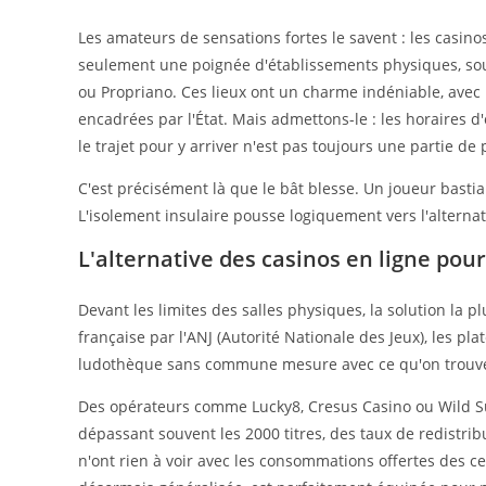
Les amateurs de sensations fortes le savent : les casino
seulement une poignée d'établissements physiques, sou
ou Propriano. Ces lieux ont un charme indéniable, avec 
encadrées par l'État. Mais admettons-le : les horaires d
le trajet pour y arriver n'est pas toujours une partie de p
C'est précisément là que le bât blesse. Un joueur bastia
L'isolement insulaire pousse logiquement vers l'altern
L'alternative des casinos en ligne pour
Devant les limites des salles physiques, la solution la p
française par l'ANJ (Autorité Nationale des Jeux), les p
ludothèque sans commune mesure avec ce qu'on trouve s
Des opérateurs comme Lucky8, Cresus Casino ou Wild Sult
dépassant souvent les 2000 titres, des taux de redistrib
n'ont rien à voir avec les consommations offertes des ce